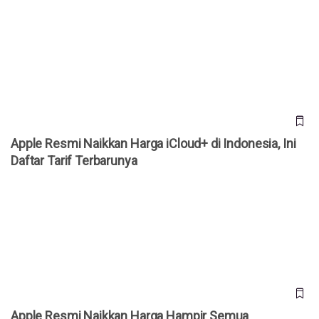
Apple Resmi Naikkan Harga iCloud+ di Indonesia, Ini Daftar
Tarif Terbarunya
Apple Resmi Naikkan Harga iCloud+ di Indonesia, Ini
Daftar Tarif Terbarunya
Apple Resmi Naikkan Harga Hampir Semua Produknya,
iPhone Masih Belum Ikut Naik
Apple Resmi Naikkan Harga Hampir Semua