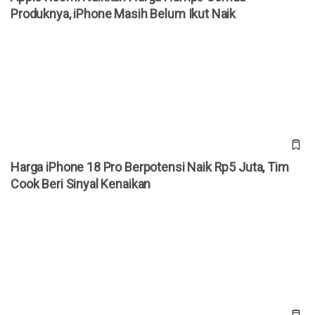
Produknya, iPhone Masih Belum Ikut Naik
Harga iPhone 18 Pro Berpotensi Naik Rp5 Juta, Tim Cook
Beri Sinyal Kenaikan
Harga iPhone 18 Pro Berpotensi Naik Rp5 Juta, Tim
Cook Beri Sinyal Kenaikan
Pidato Perpisahan Tim Cook di WWDC 2026 Bikin Haru, Era
Baru Apple Dimulai