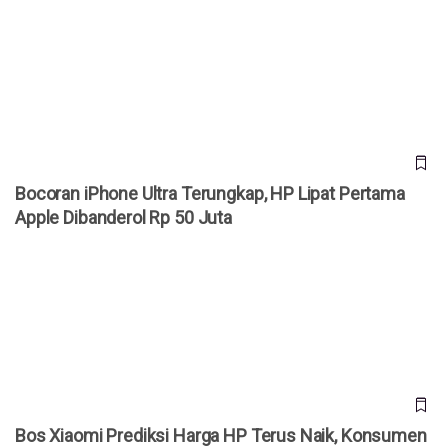
Bocoran iPhone Ultra Terungkap, HP Lipat Pertama Apple
Dibanderol Rp 50 Juta
Bocoran iPhone Ultra Terungkap, HP Lipat Pertama
Apple Dibanderol Rp 50 Juta
Bos Xiaomi Prediksi Harga HP Terus Naik, Konsumen
Diminta Jangan Menunda Beli
Bos Xiaomi Prediksi Harga HP Terus Naik, Konsumen