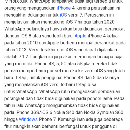
Mirror.co.uk, WhatsApp tampaknya tidak lagi tersedia untuk
orang yang menggunakan
iPhone
4, karena perusahaan ini
mengakhiri dukungan untuk
iOS
versi 7. Perusahaan ini
menjelaskan akan mendukung iOS 7 hingga tahun 2020.
WhatsApp selanjutnya hanya akan bisa digunakan perangkat
dengan iOS 8 atau yang lebih baru.
Apple
iPhone 4 keluar
pada tahun 2010 dan Apple berhenti menjual perangkat pada
tahun 2013. Versi terakhir dari iOS yang dapat dijalankan
adalah 7.1.2. Langkah ini juga akan memengaruhi siapa saja
yang memiliki iPhone 4S, 5, 5C atau 5S jika mereka tidak
pernah memperbarui ponsel mereka ke versi iOS yang lebih
baru. Tetapi, untuk pengguna iPhone 4S dan 5 dan lainnya
yang menjalankan iOS versi terbaru tetap bisa
untuk WhatsApp. WhatsApp rutin mengadakan pembaruan
perangkat dan tidak bisa digunakan pada ponsel lama. Pada
tahun lalu WhatsApp mengumumkan tidak bisa digunakan
pada iPhone 3GS/iOS 6 Nokia S40 dan Nokia Symbian S60
hingga
Windows
Phone 7. Kemungkinan ada juga beberapa
fitur mungkin akan berhenti berfungsi untuk pengguna di