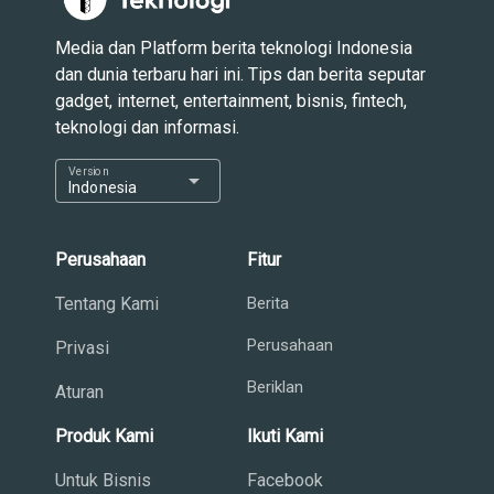
Media dan Platform berita teknologi Indonesia
dan dunia terbaru hari ini. Tips dan berita seputar
gadget, internet, entertainment, bisnis, fintech,
teknologi dan informasi.
Version
arrow_drop_down
Indonesia
Perusahaan
Fitur
Tentang Kami
Berita
Perusahaan
Privasi
Beriklan
Aturan
Produk Kami
Ikuti Kami
Untuk Bisnis
Facebook