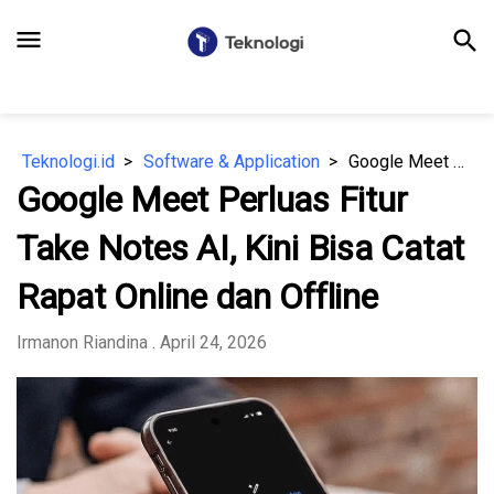
menu
search
Teknologi.id
Software & Application
Google Meet Perluas Fitur Take Notes AI, Kini Bisa Catat Rapat Online dan Offline
Google Meet Perluas Fitur
Take Notes AI, Kini Bisa Catat
Rapat Online dan Offline
Irmanon Riandina
. April 24, 2026