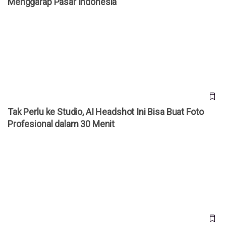
Menggarap Pasar Indonesia
Tak Perlu ke Studio, AI Headshot Ini Bisa Buat Foto
Profesional dalam 30 Menit
Tak Perlu ke Studio, AI Headshot Ini Bisa Buat Foto
Profesional dalam 30 Menit
4 Perusahaan yang Menyesal Gantikan Karyawan dengan AI,
Kini Rekrut Pegawai Lagi