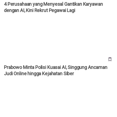
4 Perusahaan yang Menyesal Gantikan Karyawan
dengan AI, Kini Rekrut Pegawai Lagi
Prabowo Minta Polisi Kuasai AI, Singgung Ancaman Judi
Online hingga Kejahatan Siber
Prabowo Minta Polisi Kuasai AI, Singgung Ancaman
Judi Online hingga Kejahatan Siber
Ford Akui Salah Andalkan AI, Kini Rekrut 350 Engineer Lagi