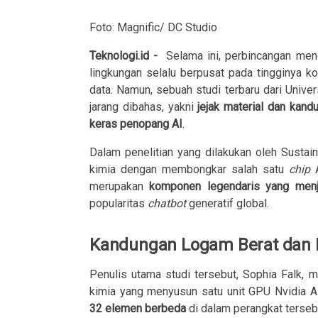
Foto: Magnific/ DC Studio
Teknologi.id
-
Selama ini, perbincangan meng
lingkungan selalu berpusat pada tingginya ko
data. Namun, sebuah studi terbaru dari Unive
jarang dibahas, yakni
jejak material dan kan
keras penopang AI
.
Dalam penelitian yang dilakukan oleh Sustai
kimia dengan membongkar salah satu
chip
merupakan
komponen legendaris yang menj
popularitas
chatbot
generatif global.
Kandungan Logam Berat dan P
Penulis utama studi tersebut, Sophia Falk,
kimia yang menyusun satu unit GPU Nvidia A
32 elemen berbeda
di dalam perangkat terseb