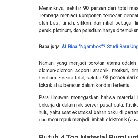
Menariknya, sekitar
90 persen
dari total m
Tembaga menjadi komponen terbesar dengan
oleh besi, timah, silikon, dan nikel sebagai
perak, platinum, dan paladium hanya ditemukan
Baca juga:
AI Bisa “Ngambek”? Studi Baru U
Namun, yang menjadi sorotan utama adalah 
elemen-elemen seperti arsenik, merkuri, ti
berilium. Secara total, sekitar
93 persen dari 
toksik
atau beracun dalam kondisi tertentu.
Para ilmuwan menegaskan bahwa material 
bekerja di dalam rak server pusat data. Risi
hulu, yaitu saat ekstraksi bahan baku di pertam
dan
menumpuk menjadi limbah elektronik
(
e-w
Butuh 4 Ton Material Bumi unt