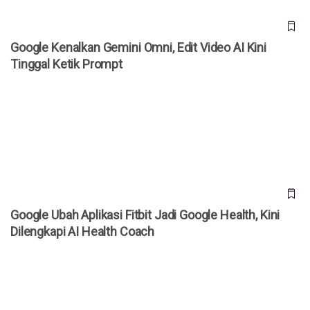
Google Kenalkan Gemini Omni, Edit Video AI Kini
Tinggal Ketik Prompt
Google Ubah Aplikasi Fitbit Jadi Google Health, Kini
Dilengkapi AI Health Coach
Google Ubah Aplikasi Fitbit Jadi Google Health, Kini
Dilengkapi AI Health Coach
AI Kini Jadi Senjata Baru Hacker Global, Google Ungkap
Modusnya