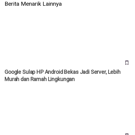
Berita Menarik Lainnya
Google Sulap HP Android Bekas Jadi Server, Lebih Murah
dan Ramah Lingkungan
Google Sulap HP Android Bekas Jadi Server, Lebih
Murah dan Ramah Lingkungan
Google Ternak 32 Juta Nyamuk untuk Dilepas ke Alam, Ini
Tujuan Sebenarnya