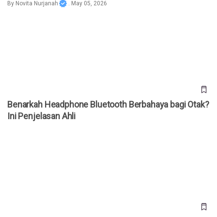
By
Novita Nurjanah
. May 05, 2026
Benarkah Headphone Bluetooth Berbahaya bagi Otak? Ini
Penjelasan Ahli
Benarkah Headphone Bluetooth Berbahaya bagi Otak?
Ini Penjelasan Ahli
Mengenal Skill Tech Savvy yang Bisa Buat Mahasiswa
Lebih Menonjol