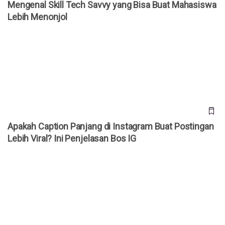
Mengenal Skill Tech Savvy yang Bisa Buat Mahasiswa
Lebih Menonjol
Apakah Caption Panjang di Instagram Buat Postingan Lebih
Viral? Ini Penjelasan Bos IG
Apakah Caption Panjang di Instagram Buat Postingan
Lebih Viral? Ini Penjelasan Bos IG
MacBook Air M4 Segera Hadir? Ini Bocoran Spesifikasi dan
Jadwal Rilisnya