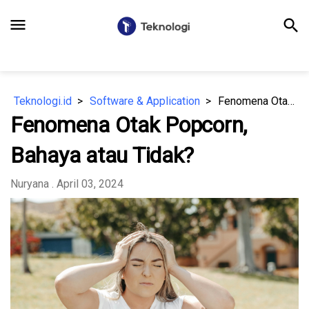
menu
search
Teknologi.id
Software & Application
Fenomena Otak Popcorn, Bahaya atau Tidak?
Fenomena Otak Popcorn,
Bahaya atau Tidak?
Nuryana
. April 03, 2024