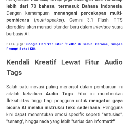
lebih dari 70 bahasa
,
termasuk Bahasa Indonesia
.
Dengan kemampuan
menangani percakapan multi-
pembicara
(
multi-speaker
), Gemini 3.1 Flash TTS
diprediksi akan menjadi standar baru dalam
interface
suara
berbasis AI.
Baca juga:
Google Hadirkan Fitur “Skills” di Gemini Chrome, Simpan
Prompt Sekali Klik
Kendali Kreatif Lewat Fitur Audio
Tags
Salah satu inovasi paling menonjol dalam pembaruan ini
adalah kehadiran
Audio Tags
. Fitur ini memberikan
fleksibilitas tinggi bagi pengguna untuk
mengatur gaya
bicara AI melalui instruksi teks sederhana
. Pengguna
kini dapat menentukan emosi spesifik seperti "antusias",
"senang", hingga nada yang lebih "serius dan informatif".