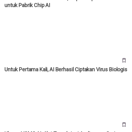
untuk Pabrik Chip AI
Untuk Pertama Kali, AI Berhasil Ciptakan Virus Biologis
Untuk Pertama Kali, AI Berhasil Ciptakan Virus Biologis
Ulasan VOMO AI: Alat Transkripsi Audio yang Serius
Menggarap Pasar Indonesia