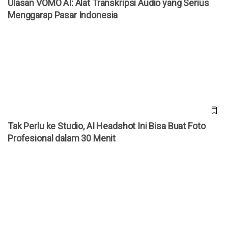
Ulasan VOMO AI: Alat Transkripsi Audio yang Serius
Menggarap Pasar Indonesia
Tak Perlu ke Studio, AI Headshot Ini Bisa Buat Foto
Profesional dalam 30 Menit
Tak Perlu ke Studio, AI Headshot Ini Bisa Buat Foto
Profesional dalam 30 Menit
4 Perusahaan yang Menyesal Gantikan Karyawan dengan AI,
Kini Rekrut Pegawai Lagi