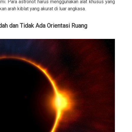
umi. Para astronot harus menggunakan alat khusus yang
 arah kiblat yang akurat di luar angkasa.
dah dan Tidak Ada Orientasi Ruang