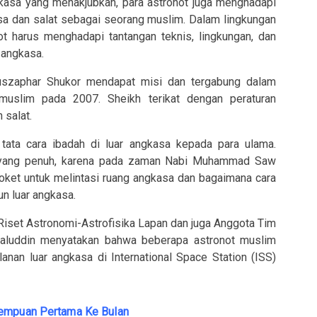
gkasa yang menakjubkan, para astronot juga menghadapi
sa dan salat sebagai seorang muslim. Dalam lingkungan
ot harus menghadapi tantangan teknis, lingkungan, dan
 angkasa.
Muszaphar Shukor mendapat misi dan tergabung dalam
 muslim pada 2007. Sheikh terikat dengan peraturan
 salat.
ata cara ibadah di luar angkasa kepada para ulama.
n yang penuh, karena pada zaman Nabi Muhammad Saw
roket untuk melintasi ruang angkasa dan bagaimana cara
un luar angkasa.
Riset Astronomi-Astrofisika Lapan dan juga Anggota Tim
aluddin menyatakan bahwa beberapa astronot muslim
anan luar angkasa di International Space Station (ISS)
rempuan Pertama Ke Bulan