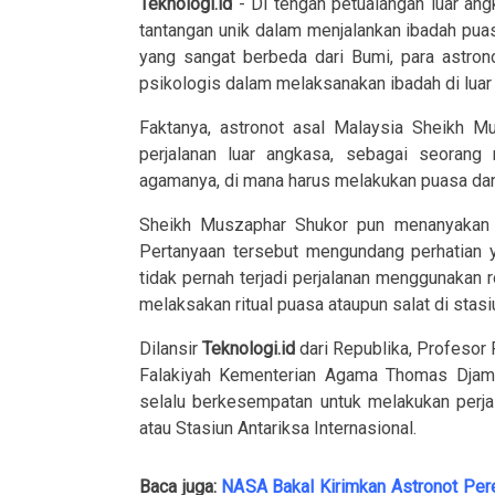
Teknologi.id
- Di tengah petualangan luar an
tantangan unik dalam menjalankan ibadah pua
yang sangat berbeda dari Bumi, para astron
psikologis dalam melaksanakan ibadah di luar
Faktanya, astronot asal Malaysia Sheikh 
perjalanan luar angkasa, sebagai seorang
agamanya, di mana harus melakukan puasa dan
Sheikh Muszaphar Shukor pun menanyakan t
Pertanyaan tersebut mengundang perhatia
tidak pernah terjadi perjalanan menggunakan 
melaksakan ritual puasa ataupun salat di stasi
Dilansir
Teknologi.id
dari Republika, Profesor 
Falakiyah Kementerian Agama Thomas Djam
selalu berkesempatan untuk melakukan perjal
atau Stasiun Antariksa Internasional.
Baca juga:
NASA Bakal Kirimkan Astronot Pe