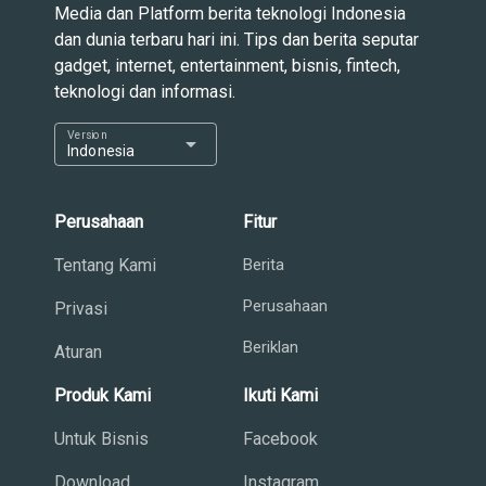
Media dan Platform berita teknologi Indonesia
dan dunia terbaru hari ini. Tips dan berita seputar
gadget, internet, entertainment, bisnis, fintech,
teknologi dan informasi.
Version
arrow_drop_down
Indonesia
Perusahaan
Fitur
Tentang Kami
Berita
Perusahaan
Privasi
Beriklan
Aturan
Produk Kami
Ikuti Kami
Untuk Bisnis
Facebook
Download
Instagram