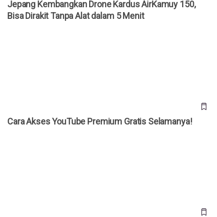
Jepang Kembangkan Drone Kardus AirKamuy 150,
Bisa Dirakit Tanpa Alat dalam 5 Menit
Cara Akses YouTube Premium Gratis Selamanya!
Cara Akses YouTube Premium Gratis Selamanya!
20 Prompt Gemini AI Foto Studio Bareng Pasangan, Tinggal
“Copas”