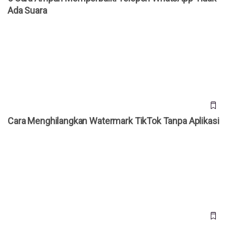
Ada Suara
Cara Menghilangkan Watermark TikTok Tanpa Aplikasi
Cara Menghilangkan Watermark TikTok Tanpa Aplikasi
Jepang Kembangkan Drone Kardus AirKamuy 150, Bisa
Dirakit Tanpa Alat dalam 5 Menit