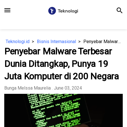
menu
search
Teknologi.id
Bisnis Internasional
Penyebar Malware Terbesar Dunia Ditangkap, Punya 19 Juta Komputer di 200 Negara
Penyebar Malware Terbesar
Dunia Ditangkap, Punya 19
Juta Komputer di 200 Negara
Bunga Melssa Maurelia
. June 03, 2024