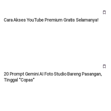
Cara Akses YouTube Premium Gratis Selamanya!
20 Prompt Gemini AI Foto Studio Bareng Pasangan, Tinggal
“Copas”
20 Prompt Gemini AI Foto Studio Bareng Pasangan,
Tinggal “Copas”
Bocoran iPhone Ultra Terungkap, HP Lipat Pertama Apple
Dibanderol Rp 50 Juta