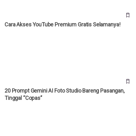
Cara Akses YouTube Premium Gratis Selamanya!
20 Prompt Gemini AI Foto Studio Bareng Pasangan, Tinggal
“Copas”
20 Prompt Gemini AI Foto Studio Bareng Pasangan,
Tinggal “Copas”
Bocoran iPhone Ultra Terungkap, HP Lipat Pertama Apple
Dibanderol Rp 50 Juta