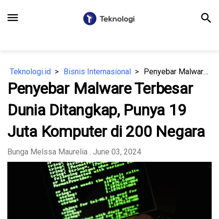
menu
search
Teknologi.id
Bisnis Internasional
Penyebar Malware Terbesar Dunia Ditangkap, Punya 19 Juta Komputer di 200 Negara
Penyebar Malware Terbesar
Dunia Ditangkap, Punya 19
Juta Komputer di 200 Negara
Bunga Melssa Maurelia
. June 03, 2024