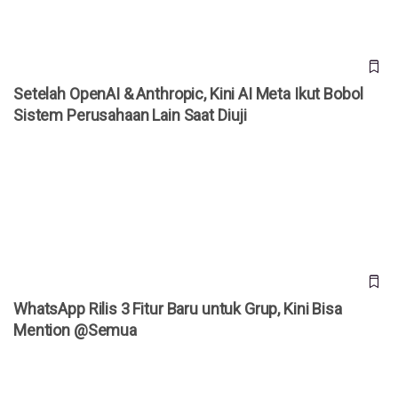
Setelah OpenAI & Anthropic, Kini AI Meta Ikut Bobol
Sistem Perusahaan Lain Saat Diuji
WhatsApp Rilis 3 Fitur Baru untuk Grup, Kini Bisa Mention
@Semua
WhatsApp Rilis 3 Fitur Baru untuk Grup, Kini Bisa
Mention @Semua
Kenapa Banyak Akun WhatsApp Tiba-Tiba Diblokir? Meta
Akhirnya Buka Suara