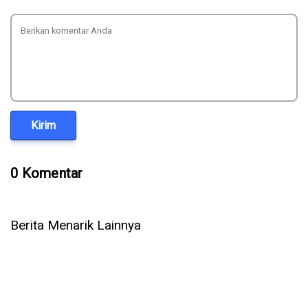
Kirim
0 Komentar
Berita Menarik Lainnya
Setelah OpenAI & Anthropic, Kini AI Meta Ikut Bobol Sistem
Perusahaan Lain Saat Diuji