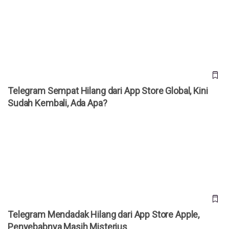
Telegram Sempat Hilang dari App Store Global, Kini Sudah
Kembali, Ada Apa?
Telegram Sempat Hilang dari App Store Global, Kini
Sudah Kembali, Ada Apa?
Telegram Mendadak Hilang dari App Store Apple,
Penyebabnya Masih Misterius
Telegram Mendadak Hilang dari App Store Apple,
Penyebabnya Masih Misterius