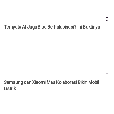
Ternyata AI Juga Bisa Berhalusinasi? Ini Buktinya!
Samsung dan Xiaomi Mau Kolaborasi Bikin Mobil Listrik
Samsung dan Xiaomi Mau Kolaborasi Bikin Mobil
Listrik
10 Istilah Teknologi AI yang Harus Anda Ketahui Biar Selalu
Up-to-Date!