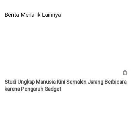
Berita Menarik Lainnya
Studi Ungkap Manusia Kini Semakin Jarang Berbicara
karena Pengaruh Gadget
Studi Ungkap Manusia Kini Semakin Jarang Berbicara
karena Pengaruh Gadget
Xiaomi Rilis SU7 Generasi Terbaru dengan Jarak Tempuh
Hingga 902 KM