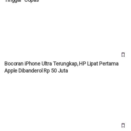
Bocoran iPhone Ultra Terungkap, HP Lipat Pertama Apple
Dibanderol Rp 50 Juta
Bocoran iPhone Ultra Terungkap, HP Lipat Pertama
Apple Dibanderol Rp 50 Juta
Bos Xiaomi Prediksi Harga HP Terus Naik, Konsumen
Diminta Jangan Menunda Beli