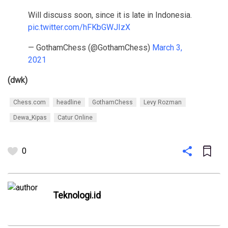
Will discuss soon, since it is late in Indonesia.
pic.twitter.com/hFKbGWJIzX
— GothamChess (@GothamChess)
March 3,
2021
(dwk)
Chess.com
headline
GothamChess
Levy Rozman
Dewa_Kipas
Catur Online
0
Teknologi.id