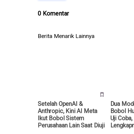
0 Komentar
Berita Menarik Lainnya
Setelah OpenAI & Anthropic, Kini
Dua Model 
AI Meta Ikut Bobol Sistem
Hugging Fa
Perusahaan Lain Saat Diuji
Begini Kro
Setelah OpenAI &
Dua Mode
Anthropic, Kini AI Meta
Bobol Hu
Ikut Bobol Sistem
Uji Coba,
Perusahaan Lain Saat Diuji
Lengkap