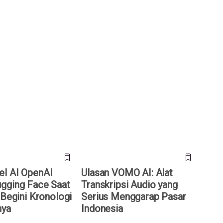
AI OpenAI Bobol
Ulasan VOMO AI: Alat
ce Saat Uji Coba,
Transkripsi Audio yang Serius
nologi Lengkapnya
Menggarap Pasar Indonesia
l AI OpenAI
Ulasan VOMO AI: Alat
gging Face Saat
Transkripsi Audio yang
 Begini Kronologi
Serius Menggarap Pasar
nya
Indonesia