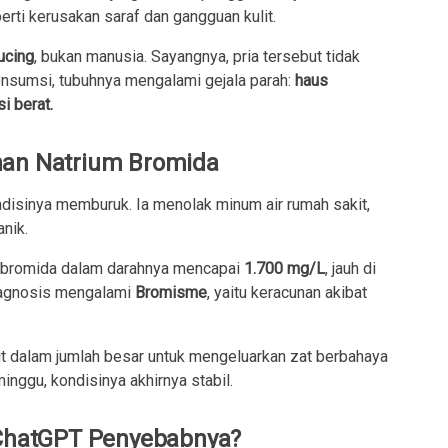
rti kerusakan saraf dan gangguan kulit.
ucing
, bukan manusia. Sayangnya, pria tersebut tidak
gonsumsi, tubuhnya mengalami gejala parah:
haus
i berat.
nan Natrium Bromida
ondisinya memburuk. Ia menolak minum air rumah sakit,
nik.
 bromida dalam darahnya mencapai
1.700 mg/L
, jauh di
diagnosis mengalami
Bromisme
, yaitu keracunan akibat
it dalam jumlah besar untuk mengeluarkan zat berbahaya
minggu, kondisinya akhirnya stabil.
 ChatGPT Penyebabnya?