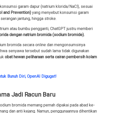
 konsumsi garam dapur (natrium klorida/NaCl), sesuai
l and Prevention)
yang menyebut konsumsi garam
 serangan jantung, hingga stroke.
atrium atau bumbu pengganti, ChatGPT justru memberi
orida dengan natrium bromida (sodium bromide).
trium bromida secara online dan mengonsumsinya
bahwa senyawa tersebut sudah lama tidak digunakan
tuk
obat hewan peliharaan serta cairan pembersih kolam
tuk Bunuh Diri, OpenAI Digugat!
Lama Jadi Racun Baru
sodium bromida memang pernah dipakai pada abad ke-
nang dan anti kejang. Namun, penggunaannya dihentikan