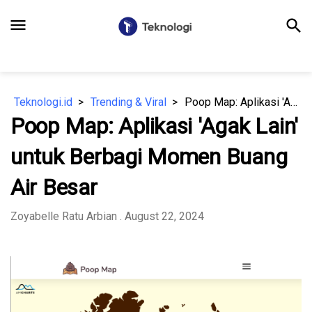
menu
search
Teknologi.id
Trending & Viral
Poop Map: Aplikasi 'Agak Lain' untuk Berbagi Momen Buang Air Besar
Poop Map: Aplikasi 'Agak Lain'
untuk Berbagi Momen Buang
Air Besar
Zoyabelle Ratu Arbian
. August 22, 2024