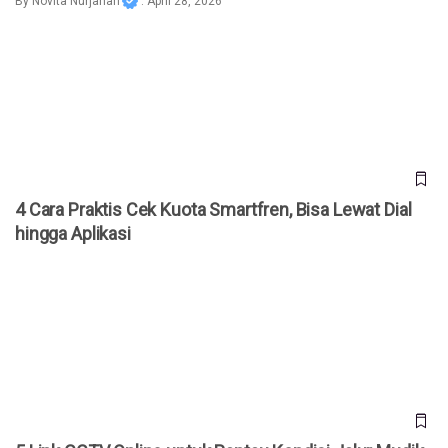
By
Novita Nurjanah
. April 28, 2026
4 Cara Praktis Cek Kuota Smartfren, Bisa Lewat Dial hingga
Aplikasi
4 Cara Praktis Cek Kuota Smartfren, Bisa Lewat Dial
hingga Aplikasi
5 Link CCTV Online untuk Pantau Kondisi Jalur Mudik
Lebaran 2026 Secara Real-Time