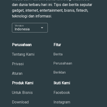
dan dunia terbaru hari ini. Tips dan berita seputar
gadget, internet, entertainment, bisnis, fintech,
teknologi dan informasi.
Version
arrow_drop_down
Indonesia
Perusahaan
Fitur
Tentang Kami
Berita
Perusahaan
Privasi
Beriklan
Aturan
Produk Kami
Ikuti Kami
Untuk Bisnis
Facebook
Download
Instagram