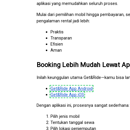
aplikasi yang memudahkan seluruh proses.
Mulai dari pemilihan mobil hingga pembayaran, s
pengalaman rental jadi lebih:
Praktis
Transparan
Efisien
Aman
Booking Lebih Mudah Lewat Apl
Inilah keunggulan utama Get&Ride—kamu bisa lang
Get&Ride App Android
Get&Ride App iOS
Dengan aplikasi ini, prosesnya sangat sederhana:
Pilih jenis mobil
Tentukan tanggal sewa
Pilih lokasi penjemputan