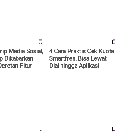
ikabarkan Siapkan
Smartfren, Bisa Lewat Dial
ur Baru
hingga Aplikasi
rip Media Sosial,
4 Cara Praktis Cek Kuota
 Dikabarkan
Smartfren, Bisa Lewat
eretan Fitur
Dial hingga Aplikasi
plikasi: Ini Arti
Upscrolled Tembus 25 Juta
 dan Bahayanya Jika
Pengguna, Aplikasi "Anti-TikTok"
am
yang Guncang Dunia Maya