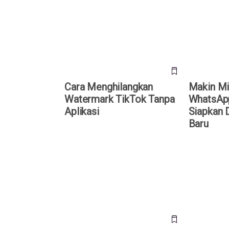
TikTok Tanpa Aplikasi
WhatsApp D
Deretan Fit
Cara Menghilangkan
Makin Mi
Watermark TikTok Tanpa
WhatsApp
Aplikasi
Siapkan D
Baru
5 Link CCTV Online untuk Pantau
APK Bukan A
Kondisi Jalur Mudik Lebaran
Sebenarnya
2026 Secara Real-Time
Salah Pah