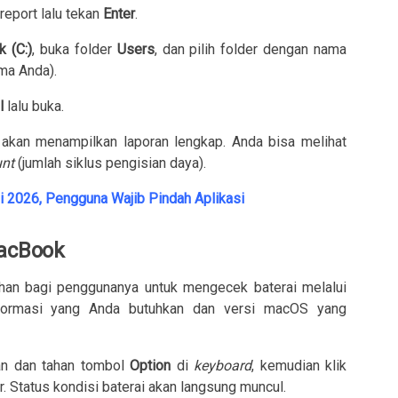
report
lalu tekan
Enter
.
k (C:)
, buka folder
Users
, dan pilih folder dengan nama
ma Anda).
l
lalu buka.
akan menampilkan laporan lengkap. Anda bisa melihat
unt
(jumlah siklus pengisian daya).
i 2026, Pengguna Wajib Pindah Aplikasi
MacBook
n bagi penggunanya untuk mengecek baterai melalui
informasi yang Anda butuhkan dan versi macOS yang
n dan tahan tombol
Option
di
keyboard
, kemudian klik
r. Status kondisi baterai akan langsung muncul.