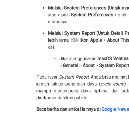
Melalui System Preferences (Untuk macO
atas > pilih
System Preferences
> pilih
statusnya.
Melalui System Report (Untuk Detail Pe
lebih lama
: Klik
ikon Apple
>
About Thi
kiri.
Jika menggunakan
macOS Ventura a
>
General
>
About
>
System Repor
Pada layar
System Report
, Anda bisa melihat
jumlah siklus pengisian daya (
cycle count
) 
mampu menampung daya optimal dan belu
direkomendasikan pabrik.
Baca berita dan artikel lainnya di
Google News