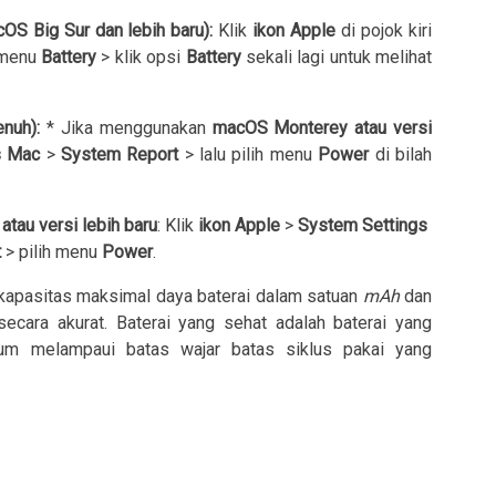
S Big Sur dan lebih baru):
Klik
ikon Apple
di pojok kiri
 menu
Battery
> klik opsi
Battery
sekali lagi untuk melihat
nuh):
* Jika menggunakan
macOS Monterey atau versi
s Mac
>
System Report
> lalu pilih menu
Power
di bilah
tau versi lebih baru
: Klik
ikon Apple
>
System Settings
t
> pilih menu
Power
.
 kapasitas maksimal daya baterai dalam satuan
mAh
dan
secara akurat. Baterai yang sehat adalah baterai yang
m melampaui batas wajar batas siklus pakai yang