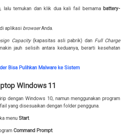
)
, lalu temukan dan klik dua kali fail bernama
battery-
di aplikasi
browser
Anda.
sign Capacity
(kapasitas asli pabrik) dan
Full Charge
akin jauh selisih antara keduanya, berarti kesehatan
nder Bisa Pulihkan Malware ke Sistem
Laptop Windows 11
irip dengan Windows 10, namun menggunakan program
fail yang disesuaikan dengan folder pengguna.
buka menu
Start
.
program
Command Prompt
.