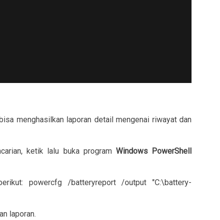
bisa menghasilkan laporan detail mengenai riwayat dan
carian, ketik lalu buka program
Windows PowerShell
berikut:
powercfg /batteryreport /output "C:\battery-
n laporan.