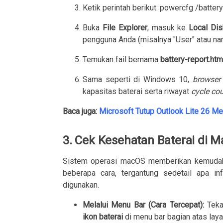
Ketik perintah berikut:
powercfg /battery
Buka
File Explorer
, masuk ke
Local Dis
pengguna Anda (misalnya "User" atau na
Temukan fail bernama
battery-report.htm
Sama seperti di Windows 10,
browser
kapasitas baterai serta riwayat
cycle co
Baca juga:
Microsoft Tutup Outlook Lite 26 Me
3. Cek Kesehatan Baterai di 
Sistem operasi macOS memberikan kemudaha
beberapa cara, tergantung sedetail apa 
digunakan.
Melalui Menu Bar (Cara Tercepat):
Teka
ikon baterai
di menu bar bagian atas laya