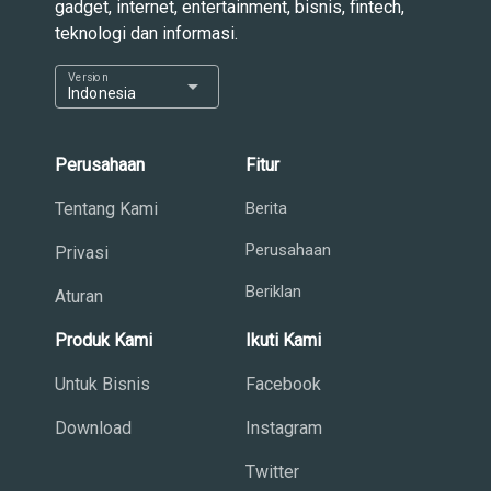
gadget, internet, entertainment, bisnis, fintech,
teknologi dan informasi.
Version
arrow_drop_down
Indonesia
Perusahaan
Fitur
Tentang Kami
Berita
Perusahaan
Privasi
Beriklan
Aturan
Produk Kami
Ikuti Kami
Untuk Bisnis
Facebook
Download
Instagram
Twitter