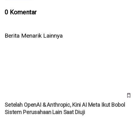
0 Komentar
Berita Menarik Lainnya
Setelah OpenAI & Anthropic, Kini AI Meta Ikut Bobol Sistem
Perusahaan Lain Saat Diuji
Setelah OpenAI & Anthropic, Kini AI Meta Ikut Bobol
Sistem Perusahaan Lain Saat Diuji
Cara Mengaktifkan Kuota Internet Rollover Telkomsel, XL,
dan Indosat