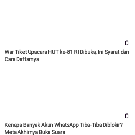
War Tiket Upacara HUT ke-81 RI Dibuka, Ini Syarat dan Cara
Daftarnya
War Tiket Upacara HUT ke-81 RI Dibuka, Ini Syarat dan
Cara Daftarnya
Kenapa Banyak Akun WhatsApp Tiba-Tiba Diblokir? Meta
Akhirnya Buka Suara
Kenapa Banyak Akun WhatsApp Tiba-Tiba Diblokir?
Meta Akhirnya Buka Suara