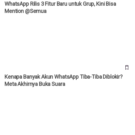
WhatsApp Rilis 3 Fitur Baru untuk Grup, Kini Bisa
Mention @Semua
Kenapa Banyak Akun WhatsApp Tiba-Tiba Diblokir? Meta
Akhirnya Buka Suara
Kenapa Banyak Akun WhatsApp Tiba-Tiba Diblokir?
Meta Akhirnya Buka Suara
Daftar Harga iPhone Resmi di Indonesia Agustus 2026,
iPhone 17 Pro Kini Lebih Murah