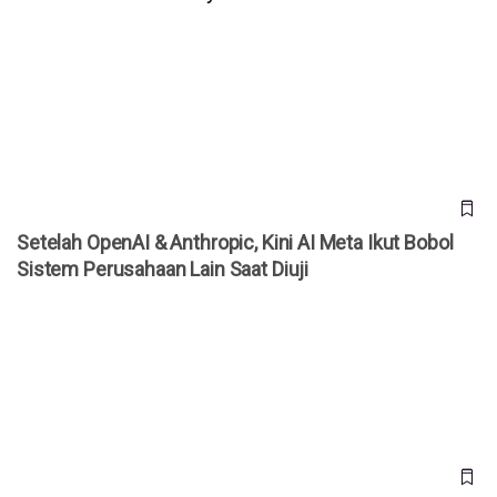
Setelah OpenAI & Anthropic, Kini AI Meta Ikut Bobol Sistem
Perusahaan Lain Saat Diuji
Setelah OpenAI & Anthropic, Kini AI Meta Ikut Bobol
Sistem Perusahaan Lain Saat Diuji
WhatsApp Rilis 3 Fitur Baru untuk Grup, Kini Bisa Mention
@Semua