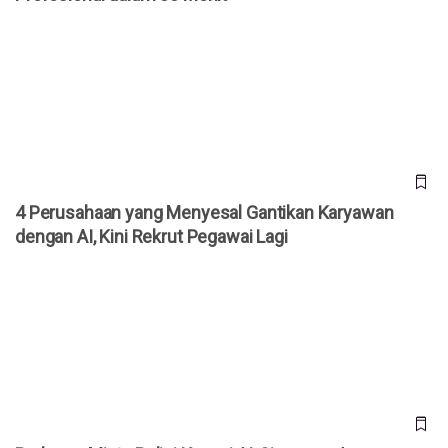
4 Perusahaan yang Menyesal Gantikan Karyawan dengan AI,
Kini Rekrut Pegawai Lagi
4 Perusahaan yang Menyesal Gantikan Karyawan
dengan AI, Kini Rekrut Pegawai Lagi
Prabowo Minta Polisi Kuasai AI, Singgung Ancaman Judi
Online hingga Kejahatan Siber