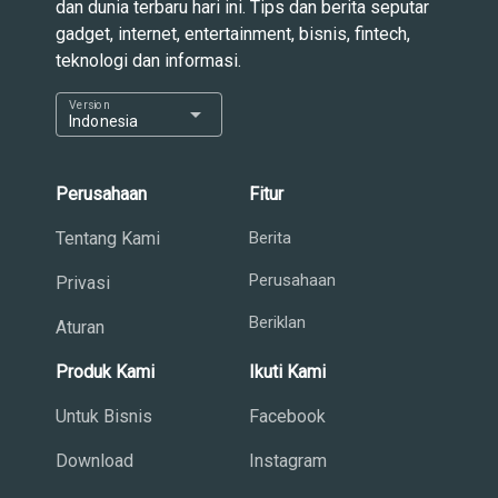
dan dunia terbaru hari ini. Tips dan berita seputar
gadget, internet, entertainment, bisnis, fintech,
teknologi dan informasi.
Version
arrow_drop_down
Indonesia
Perusahaan
Fitur
Tentang Kami
Berita
Perusahaan
Privasi
Beriklan
Aturan
Produk Kami
Ikuti Kami
Untuk Bisnis
Facebook
Download
Instagram