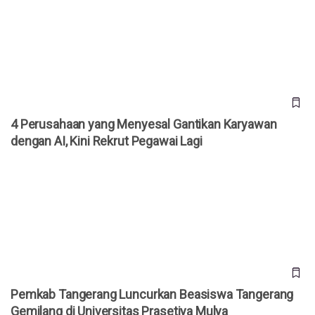
4 Perusahaan yang Menyesal Gantikan Karyawan dengan AI,
Kini Rekrut Pegawai Lagi
4 Perusahaan yang Menyesal Gantikan Karyawan
dengan AI, Kini Rekrut Pegawai Lagi
Pemkab Tangerang Luncurkan Beasiswa Tangerang
Gemilang di Universitas Prasetiya Mulya
Pemkab Tangerang Luncurkan Beasiswa Tangerang
Gemilang di Universitas Prasetiya Mulya