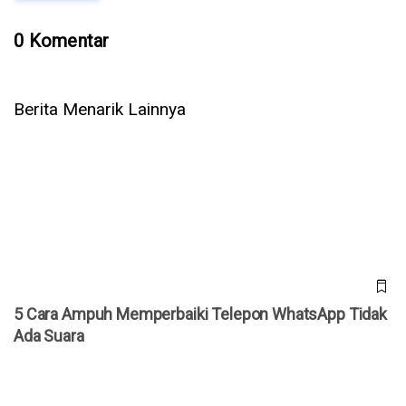
0 Komentar
Berita Menarik Lainnya
5 Cara Ampuh Memperbaiki Telepon WhatsApp Tidak Ada
Suara
5 Cara Ampuh Memperbaiki Telepon WhatsApp Tidak
Ada Suara
Ulasan VOMO AI: Alat Transkripsi Audio yang Serius
Menggarap Pasar Indonesia