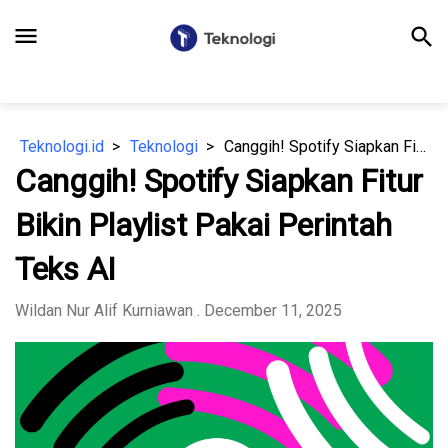
menu
search
Teknologi.id
Teknologi
Canggih! Spotify Siapkan Fitur Bikin Playlist Pakai Perintah Teks AI
Canggih! Spotify Siapkan Fitur
Bikin Playlist Pakai Perintah
Teks AI
Wildan Nur Alif Kurniawan
. December 11, 2025