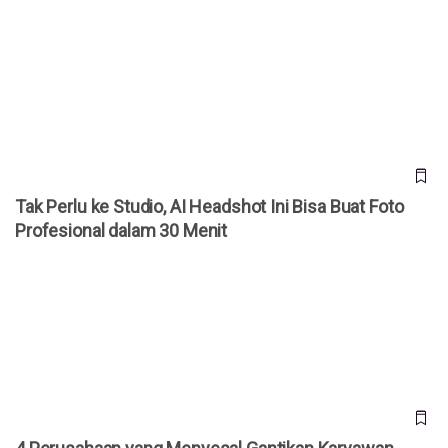
Tak Perlu ke Studio, AI Headshot Ini Bisa Buat Foto
Profesional dalam 30 Menit
Tak Perlu ke Studio, AI Headshot Ini Bisa Buat Foto
Profesional dalam 30 Menit
4 Perusahaan yang Menyesal Gantikan Karyawan dengan AI,
Kini Rekrut Pegawai Lagi