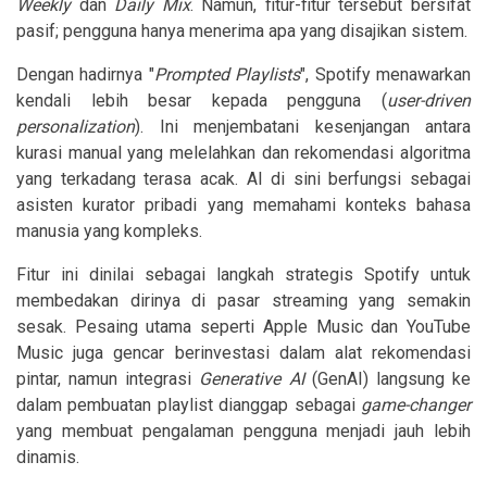
Weekly
dan
Daily Mix
. Namun, fitur-fitur tersebut bersifat
pasif; pengguna hanya menerima apa yang disajikan sistem.
Dengan hadirnya "
Prompted Playlists
", Spotify menawarkan
kendali lebih besar kepada pengguna (
user-driven
personalization
). Ini menjembatani kesenjangan antara
kurasi manual yang melelahkan dan rekomendasi algoritma
yang terkadang terasa acak. AI di sini berfungsi sebagai
asisten kurator pribadi yang memahami konteks bahasa
manusia yang kompleks.
Fitur ini dinilai sebagai langkah strategis Spotify untuk
membedakan dirinya di pasar streaming yang semakin
sesak. Pesaing utama seperti Apple Music dan YouTube
Music juga gencar berinvestasi dalam alat rekomendasi
pintar, namun integrasi
Generative AI
(GenAI) langsung ke
dalam pembuatan playlist dianggap sebagai
game-changer
yang membuat pengalaman pengguna menjadi jauh lebih
dinamis.