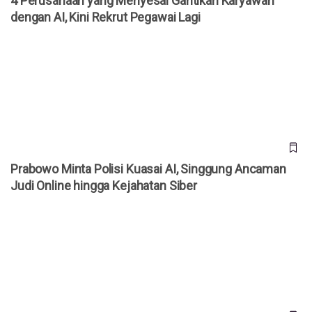
4 Perusahaan yang Menyesal Gantikan Karyawan
dengan AI, Kini Rekrut Pegawai Lagi
Prabowo Minta Polisi Kuasai AI, Singgung Ancaman Judi
Online hingga Kejahatan Siber
Prabowo Minta Polisi Kuasai AI, Singgung Ancaman
Judi Online hingga Kejahatan Siber
Ford Akui Salah Andalkan AI, Kini Rekrut 350 Engineer Lagi