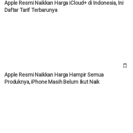
Apple Resmi Naikkan Harga iCloud+ di Indonesia, Ini
Daftar Tarif Terbarunya
Apple Resmi Naikkan Harga Hampir Semua Produknya,
iPhone Masih Belum Ikut Naik
Apple Resmi Naikkan Harga Hampir Semua
Produknya, iPhone Masih Belum Ikut Naik
Harga iPhone 18 Pro Berpotensi Naik Rp5 Juta, Tim Cook
Beri Sinyal Kenaikan