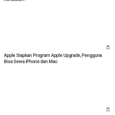
Apple Siapkan Program Apple Upgrade, Pengguna Bisa
Sewa iPhone dan Mac
Apple Siapkan Program Apple Upgrade, Pengguna
Bisa Sewa iPhone dan Mac
Apple Resmi Naikkan Harga iCloud+ di Indonesia, Ini Daftar
Tarif Terbarunya