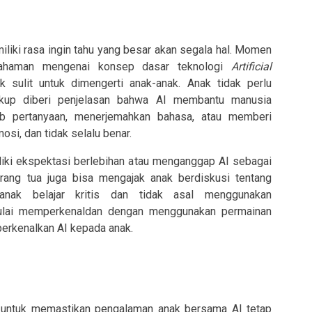
iliki rasa ingin tahu yang besar akan segala hal. Momen
mahaman mengenai konsep dasar teknologi
Artificial
 sulit untuk dimengerti anak-anak. Anak tidak perlu
 cukup diberi penjelasan bahwa AI membantu manusia
ab pertanyaan, menerjemahkan bahasa, atau memberi
si, dan tidak selalu benar.
liki ekspektasi berlebihan atau menganggap AI sebagai
ang tua juga bisa mengajak anak berdiskusi tentang
 anak belajar kritis dan tidak asal menggunakan
 mulai memperkenaldan dengan menggunakan permainan
perkenalkan AI kepada anak.
f untuk memastikan pengalaman anak bersama AI tetap