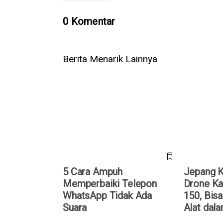
0 Komentar
Berita Menarik Lainnya
5 Cara Ampuh Memperbaiki
Jepang Ke
Telepon WhatsApp Tidak Ada
Kardus Air
Suara
Dirakit Tan
5 Cara Ampuh
Jepang 
Memperbaiki Telepon
Drone Ka
WhatsApp Tidak Ada
150, Bisa
Suara
Alat dal