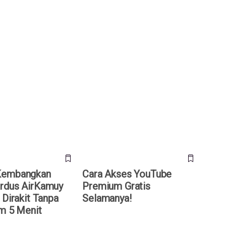
mbangkan Drone
Cara Akses YouTube Premium
Kamuy 150, Bisa
Gratis Selamanya!
pa Alat dalam 5 Menit
Kembangkan
Cara Akses YouTube
rdus AirKamuy
Premium Gratis
 Dirakit Tanpa
Selamanya!
am 5 Menit