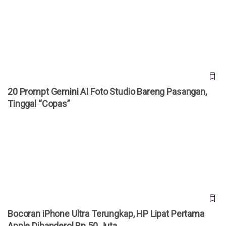
20 Prompt Gemini AI Foto Studio Bareng Pasangan, Tinggal
“Copas”
20 Prompt Gemini AI Foto Studio Bareng Pasangan,
Tinggal “Copas”
Bocoran iPhone Ultra Terungkap, HP Lipat Pertama Apple
Dibanderol Rp 50 Juta
Bocoran iPhone Ultra Terungkap, HP Lipat Pertama
Apple Dibanderol Rp 50 Juta