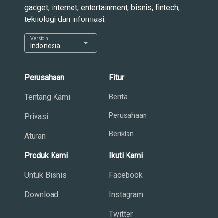
gadget, internet, entertainment, bisnis, fintech,
teknologi dan informasi.
Version
arrow_drop_down
Indonesia
Perusahaan
Fitur
Tentang Kami
Berita
Perusahaan
Privasi
Beriklan
Aturan
Produk Kami
Ikuti Kami
Untuk Bisnis
Facebook
Download
Instagram
Twitter