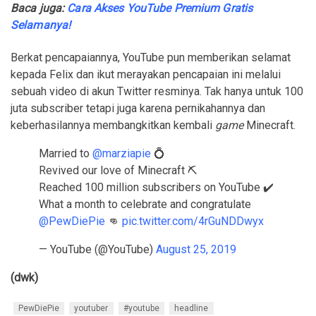
Baca juga:
Cara Akses YouTube Premium Gratis
Selamanya!
Berkat pencapaiannya, YouTube pun memberikan selamat
kepada Felix dan ikut merayakan pencapaian ini melalui
sebuah video di akun Twitter resminya. Tak hanya untuk 100
juta subscriber tetapi juga karena pernikahannya dan
keberhasilannya membangkitkan kembali
game
Minecraft.
Married to
@marziapie
💍
Revived our love of Minecraft ⛏️
Reached 100 million subscribers on YouTube ✔️
What a month to celebrate and congratulate
@PewDiePie
👊
pic.twitter.com/4rGuNDDwyx
— YouTube (@YouTube)
August 25, 2019
(dwk)
PewDiePie
youtuber
#youtube
headline