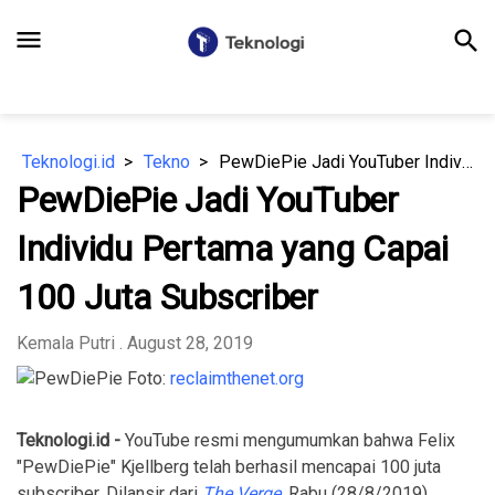
menu
search
Teknologi.id
Tekno
PewDiePie Jadi YouTuber Individu Pertama yang Capai 100 Juta Subscriber
PewDiePie Jadi YouTuber
Individu Pertama yang Capai
100 Juta Subscriber
Kemala Putri
. August 28, 2019
Foto:
reclaimthenet.org
Teknologi.id -
YouTube resmi mengumumkan bahwa Felix
"PewDiePie" Kjellberg telah berhasil mencapai 100 juta
subscriber. Dilansir dari
The Verge
, Rabu (28/8/2019),