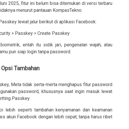
ni 2025, fitur ini belum bisa ditemukan di versi terbaru
setidaknya menurut pantauan KompasTekno.
asskey lewat jalur berikut di aplikasi Facebook:
curity > Passkey > Create Passkey
iometrik, entah itu sidik jari, pengenalan wajah, atau
amu pun siap login tanpa password.
i Opsi Tambahan
ey, Meta tidak serta-merta menghapus fitur password
ggunakan password, khususnya saat ingin masuk lewat
etting Passkey.
api lebih seperti tambahan kenyamanan dan keamanan
es akun Facebook dengan lebih cepat, tanpa harus ribet