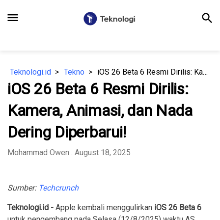
menu
search
Teknologi.id
Tekno
iOS 26 Beta 6 Resmi Dirilis: Kamera, Animasi, dan Nada Dering Diperbarui!
iOS 26 Beta 6 Resmi Dirilis:
Kamera, Animasi, dan Nada
Dering Diperbarui!
Mohammad Owen
. August 18, 2025
Sumber:
Techcrunch
Teknologi.id -
Apple kembali menggulirkan
iOS 26 Beta 6
untuk pengembang pada Selasa (12/8/2025) waktu AS.