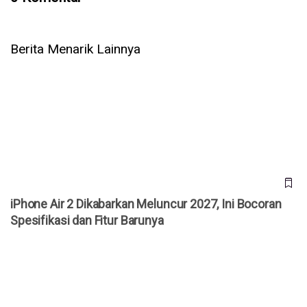
Berita Menarik Lainnya
iPhone Air 2 Dikabarkan Meluncur 2027, Ini Bocoran
Spesifikasi dan Fitur Barunya
iPhone Air 2 Dikabarkan Meluncur 2027, Ini Bocoran
Spesifikasi dan Fitur Barunya
Cara Cek 3uTools iPhone Bekas: Masih Ori atau Refurbish?