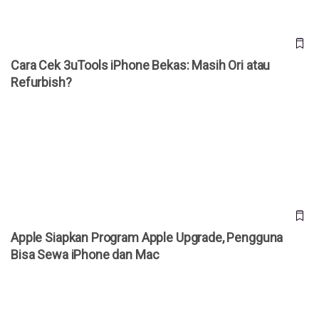
Cara Cek 3uTools iPhone Bekas: Masih Ori atau
Refurbish?
Apple Siapkan Program Apple Upgrade, Pengguna Bisa
Sewa iPhone dan Mac
Apple Siapkan Program Apple Upgrade, Pengguna
Bisa Sewa iPhone dan Mac
Apple Resmi Naikkan Harga iCloud+ di Indonesia, Ini Daftar
Tarif Terbarunya