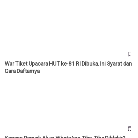
War Tiket Upacara HUT ke-81 RI Dibuka, Ini Syarat dan Cara
Daftarnya
War Tiket Upacara HUT ke-81 RI Dibuka, Ini Syarat dan
Cara Daftarnya
Kenapa Banyak Akun WhatsApp Tiba-Tiba Diblokir? Meta
Akhirnya Buka Suara