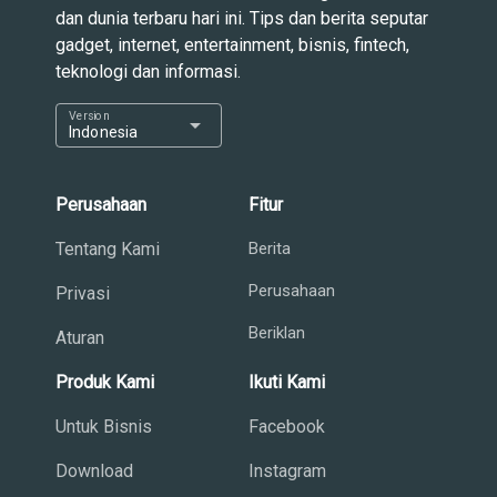
dan dunia terbaru hari ini. Tips dan berita seputar
gadget, internet, entertainment, bisnis, fintech,
teknologi dan informasi.
Version
arrow_drop_down
Indonesia
Perusahaan
Fitur
Tentang Kami
Berita
Perusahaan
Privasi
Beriklan
Aturan
Produk Kami
Ikuti Kami
Untuk Bisnis
Facebook
Download
Instagram