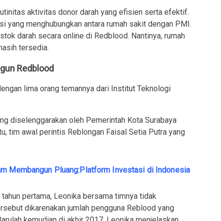
initas aktivitas donor darah yang efisien serta efektif.
kasi yang menghubungkan antara rumah sakit dengan PMI.
tok darah secara online di Redblood. Nantinya, rumah
asih tersedia.
ngun Redblood
engan lima orang temannya dari Institut Teknologi
ang diselenggarakan oleh Pemerintah Kota Surabaya
tu, tim awal perintis Reblongan Faisal Setia Putra yang
am Membangun Pluang:Platform Investasi di Indonesia
a tahun pertama, Leonika bersama timnya tidak
tersebut dikarenakan jumlah pengguna Reblood yang
arulah kemudian di akhir 2017, Leonika menjelaskan