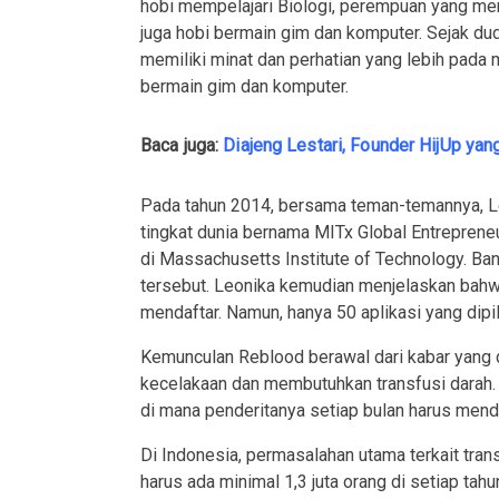
hobi mempelajari Biologi, perempuan yang mem
juga hobi bermain gim dan komputer. Sejak du
memiliki minat dan perhatian yang lebih pada ma
bermain gim dan komputer.
Baca juga:
Diajeng Lestari, Founder HijUp ya
Pada tahun 2014, bersama teman-temannya, L
tingkat dunia bernama MITx Global Entrepren
di Massachusetts Institute of Technology. B
tersebut. Leonika kemudian menjelaskan bahwa d
mendaftar. Namun, hanya 50 aplikasi yang dipi
Kemunculan Reblood berawal dari kabar yang
kecelakaan dan membutuhkan transfusi darah. 
di mana penderitanya setiap bulan harus mend
Di Indonesia, permasalahan utama terkait tran
harus ada minimal 1,3 juta orang di setiap ta