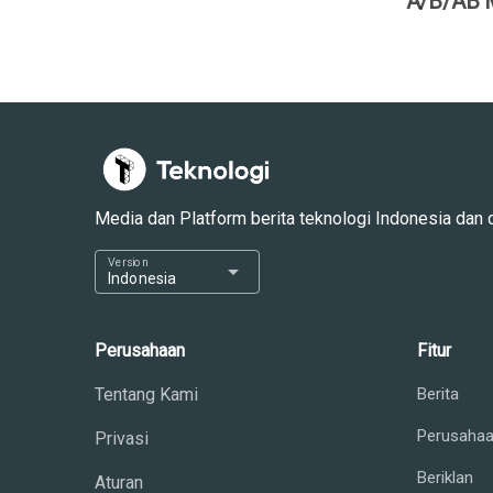
A/B/AB M
Media dan Platform berita teknologi Indonesia dan dun
Version
arrow_drop_down
Indonesia
Perusahaan
Fitur
Tentang Kami
Berita
Perusaha
Privasi
Beriklan
Aturan