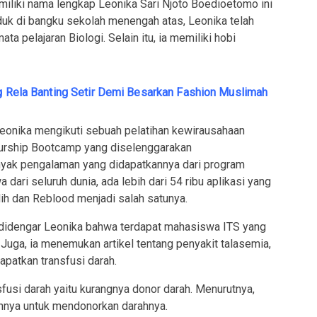
iliki nama lengkap Leonika Sari Njoto Boedioetomo ini
duk di bangku sekolah menengah atas, Leonika telah
ta pelajaran Biologi. Selain itu, ia memiliki hobi
ng Rela Banting Setir Demi Besarkan Fashion Muslimah
eonika mengikuti sebuah pelatihan kewirausahaan
eurship Bootcamp yang diselenggarakan
anyak pengalaman yang didapatkannya dari program
ari seluruh dunia, ada lebih dari 54 ribu aplikasi yang
lih dan Reblood menjadi salah satunya.
 didengar Leonika bahwa terdapat mahasiswa ITS yang
Juga, ia menemukan artikel tentang penyakit talasemia,
apatkan transfusi darah.
sfusi darah yaitu kurangnya donor darah. Menurutnya,
hunnya untuk mendonorkan darahnya.