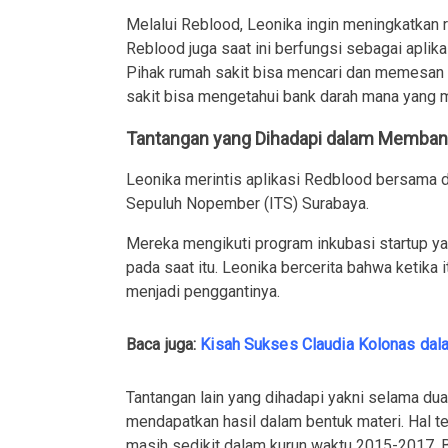
Melalui Reblood, Leonika ingin meningkatkan rut
Reblood juga saat ini berfungsi sebagai apli
Pihak rumah sakit bisa mencari dan memesan s
sakit bisa mengetahui bank darah mana yang m
Tantangan yang Dihadapi dalam Memba
Leonika merintis aplikasi Redblood bersama d
Sepuluh Nopember (ITS) Surabaya.
Mereka mengikuti program inkubasi startup y
pada saat itu. Leonika bercerita bahwa ketika i
menjadi penggantinya.
Baca juga:
Kisah Sukses Claudia Kolonas dal
Tantangan lain yang dihadapi yakni selama du
mendapatkan hasil dalam bentuk materi. Hal 
masih sedikit dalam kurun waktu 2015-2017. B