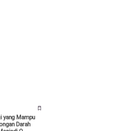
 yang Mampu Ubah
arah A/B/AB Menjadi
gi yang Mampu
ongan Darah