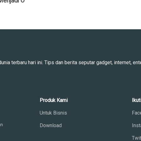
enjadi O
ia terbaru hari ini. Tips dan berita seputar gadget, internet, ente
Produk Kami
Ikut
Untuk Bisnis
Fac
an
Download
Ins
Twit