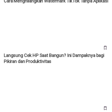
Cara Menghilangkan Watermark TikTok Tanpa Aplikasi
Langsung Cek HP Saat Bangun? Ini Dampaknya bagi Pikiran
dan Produktivitas
Langsung Cek HP Saat Bangun? Ini Dampaknya bagi
Pikiran dan Produktivitas
Makin Mirip Media Sosial, WhatsApp Dikabarkan Siapkan
Deretan Fitur Baru