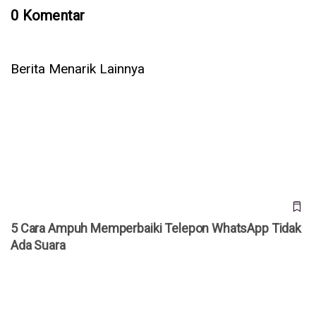
0 Komentar
Berita Menarik Lainnya
5 Cara Ampuh Memperbaiki Telepon WhatsApp Tidak Ada
Suara
5 Cara Ampuh Memperbaiki Telepon WhatsApp Tidak
Ada Suara
Jepang Kembangkan Drone Kardus AirKamuy 150, Bisa
Dirakit Tanpa Alat dalam 5 Menit