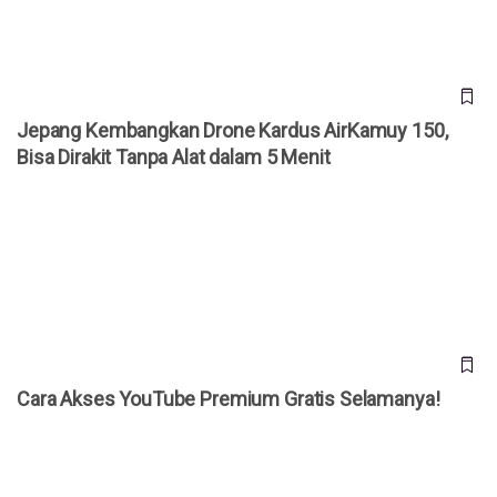
Jepang Kembangkan Drone Kardus AirKamuy 150,
Bisa Dirakit Tanpa Alat dalam 5 Menit
Cara Akses YouTube Premium Gratis Selamanya!
Cara Akses YouTube Premium Gratis Selamanya!
20 Prompt Gemini AI Foto Studio Bareng Pasangan, Tinggal
“Copas”