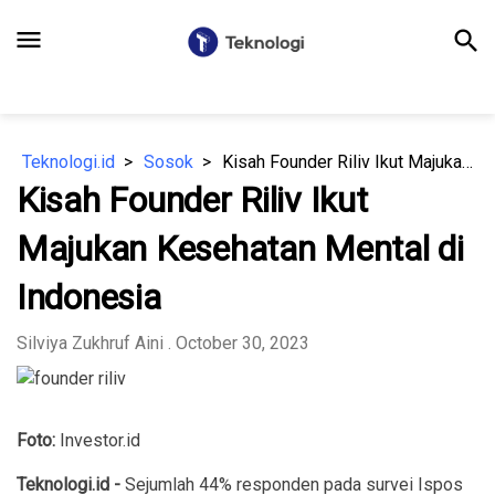
menu
search
Teknologi.id
Sosok
Kisah Founder Riliv Ikut Majukan Kesehatan Mental di Indonesia
Kisah Founder Riliv Ikut
Majukan Kesehatan Mental di
Indonesia
Silviya Zukhruf Aini
. October 30, 2023
Foto:
Investor.id
Teknologi.id -
Sejumlah 44% responden pada survei Ispos