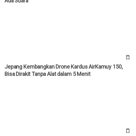
Ada Suara
Jepang Kembangkan Drone Kardus AirKamuy 150, Bisa
Dirakit Tanpa Alat dalam 5 Menit
Jepang Kembangkan Drone Kardus AirKamuy 150,
Bisa Dirakit Tanpa Alat dalam 5 Menit
Cara Akses YouTube Premium Gratis Selamanya!