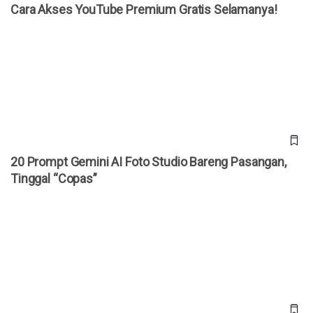
Cara Akses YouTube Premium Gratis Selamanya!
20 Prompt Gemini AI Foto Studio Bareng Pasangan, Tinggal
“Copas”
20 Prompt Gemini AI Foto Studio Bareng Pasangan,
Tinggal “Copas”
Bocoran iPhone Ultra Terungkap, HP Lipat Pertama Apple
Dibanderol Rp 50 Juta