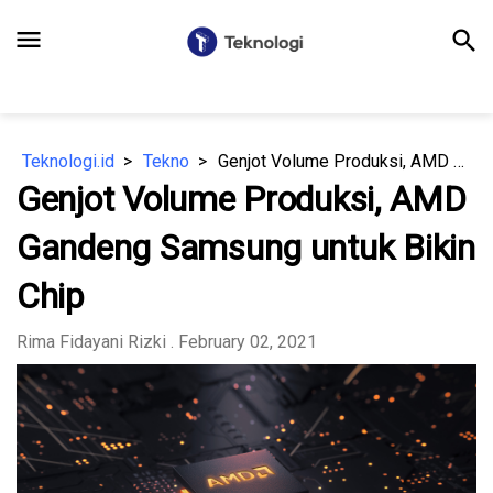
menu
search
Teknologi.id
Tekno
Genjot Volume Produksi, AMD Gandeng Samsung untuk Bikin Chip
Genjot Volume Produksi, AMD
Gandeng Samsung untuk Bikin
Chip
Rima Fidayani Rizki
. February 02, 2021