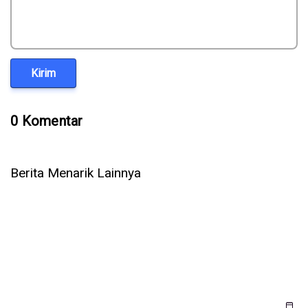
Kirim
0 Komentar
Berita Menarik Lainnya
Samsung Galaxy Card Resmi, Kartu Kredit Pertama
Samsung dengan Cashback hingga 5%