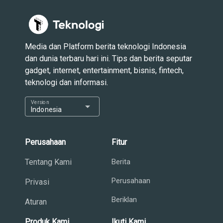
Media dan Platform berita teknologi Indonesia
dan dunia terbaru hari ini. Tips dan berita seputar
gadget, internet, entertainment, bisnis, fintech,
teknologi dan informasi.
Version
arrow_drop_down
Indonesia
Perusahaan
Fitur
Tentang Kami
Berita
Perusahaan
Privasi
Beriklan
Aturan
Produk Kami
Ikuti Kami