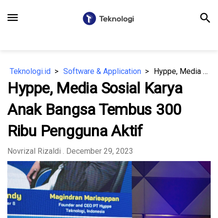
menu
search
Teknologi.id
Software & Application
Hyppe, Media Sosial Karya Anak Bangsa Tembus 300 Ribu Pengguna Aktif
Hyppe, Media Sosial Karya
Anak Bangsa Tembus 300
Ribu Pengguna Aktif
Novrizal Rizaldi
. December 29, 2023