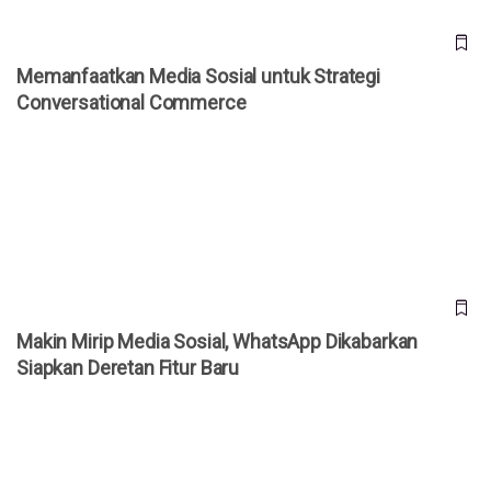
Memanfaatkan Media Sosial untuk Strategi
Conversational Commerce
Makin Mirip Media Sosial, WhatsApp Dikabarkan Siapkan
Deretan Fitur Baru
Makin Mirip Media Sosial, WhatsApp Dikabarkan
Siapkan Deretan Fitur Baru
Anak Sering Main Medsos? Studi Ungkap Risiko Gangguan
Membaca