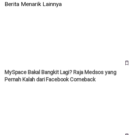
Berita Menarik Lainnya
MySpace Bakal Bangkit Lagi? Raja Medsos yang Pernah
Kalah dari Facebook Comeback
MySpace Bakal Bangkit Lagi? Raja Medsos yang
Pernah Kalah dari Facebook Comeback
Instagram Rilis Fitur 'Instants' di DM, Berbagi Foto Spontan
Tanpa Filter