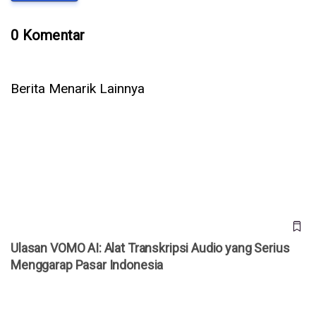
0 Komentar
Berita Menarik Lainnya
Ulasan VOMO AI: Alat Transkripsi Audio yang Serius
Menggarap Pasar Indonesia
Ulasan VOMO AI: Alat Transkripsi Audio yang Serius
Menggarap Pasar Indonesia
Tak Perlu ke Studio, AI Headshot Ini Bisa Buat Foto
Profesional dalam 30 Menit