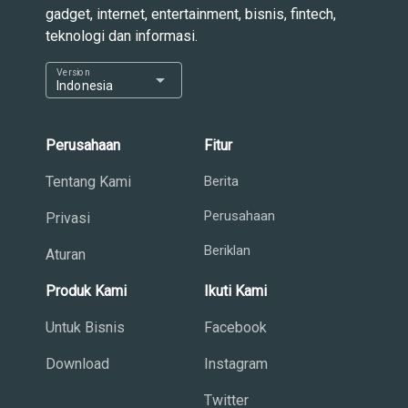
gadget, internet, entertainment, bisnis, fintech,
teknologi dan informasi.
Version
arrow_drop_down
Indonesia
Perusahaan
Fitur
Tentang Kami
Berita
Perusahaan
Privasi
Beriklan
Aturan
Produk Kami
Ikuti Kami
Untuk Bisnis
Facebook
Download
Instagram
Twitter