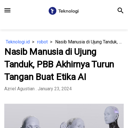
menu
search
Teknologi.id
robot
Nasib Manusia di Ujung Tanduk, PBB Akhirnya Turun Tangan Buat Etika AI
Nasib Manusia di Ujung
Tanduk, PBB Akhirnya Turun
Tangan Buat Etika AI
Azriel Agustian
. January 23, 2024