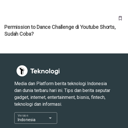
Permission to Dance Challenge di Youtube Shorts,
Sudah Coba?
Media dan Platform berita teknologi Indonesia
dan dunia terbaru hari ini. Tips dan berita seputar
gadget, internet, entertainment, bisnis, fintech,
teknologi dan informasi.
Version
arrow_drop_down
Indonesia