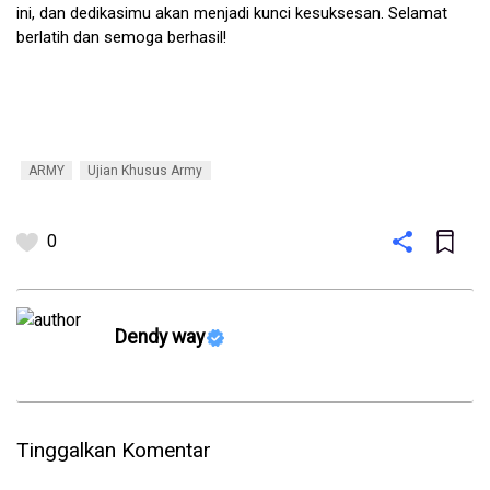
ini, dan dedikasimu akan menjadi kunci kesuksesan. Selamat 
berlatih dan semoga berhasil!
ARMY
Ujian Khusus Army
0
Dendy way
Tinggalkan Komentar