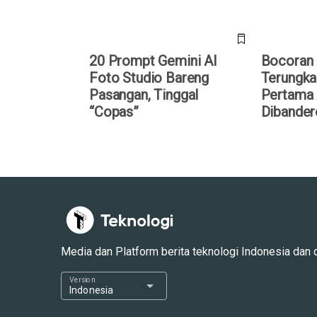
20 Prompt Gemini AI
Bocoran 
Foto Studio Bareng
Terungka
Pasangan, Tinggal
Pertama 
“Copas”
Dibander
Media dan Platform berita teknologi Indonesia dan dun
Version
arrow_drop_down
Indonesia