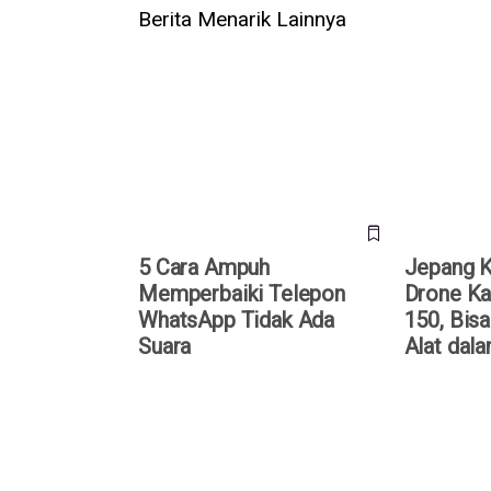
Berita Menarik Lainnya
5 Cara Ampuh Memperbaiki
Jepang Ke
Telepon WhatsApp Tidak Ada
Kardus Air
Suara
Dirakit Tan
5 Cara Ampuh
Jepang 
Memperbaiki Telepon
Drone Ka
WhatsApp Tidak Ada
150, Bisa
Suara
Alat dal
20 Prompt Gemini AI Foto
Bocoran iP
Studio Bareng Pasangan,
HP Lipat P
Tinggal “Copas”
Dibanderol