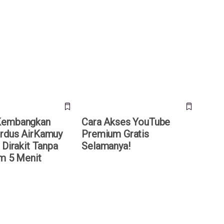
mbangkan Drone
Cara Akses YouTube Premium
Kamuy 150, Bisa
Gratis Selamanya!
pa Alat dalam 5 Menit
Kembangkan
Cara Akses YouTube
rdus AirKamuy
Premium Gratis
 Dirakit Tanpa
Selamanya!
am 5 Menit
hone Ultra Terungkap,
Bos Xiaomi Prediksi Harga HP
ertama Apple
Terus Naik, Konsumen Diminta
 Rp 50 Juta
Jangan Menunda Beli