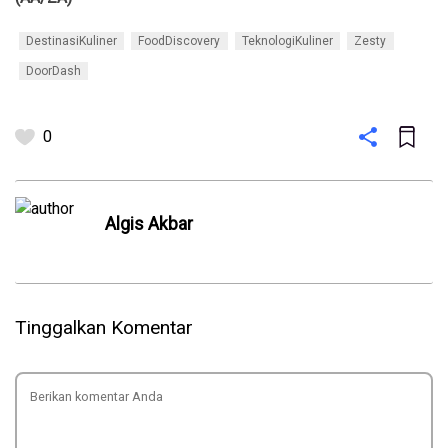
DestinasiKuliner
FoodDiscovery
TeknologiKuliner
Zesty
DoorDash
0
Algis Akbar
Tinggalkan Komentar