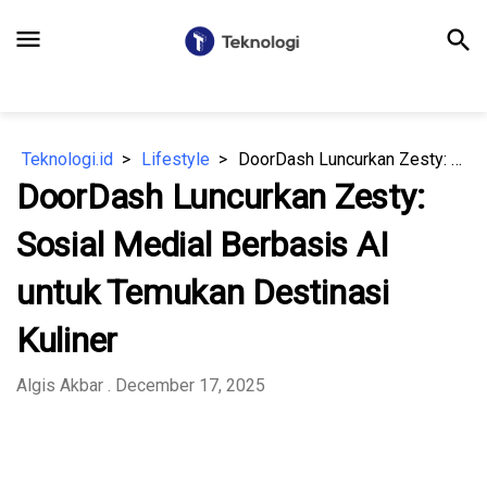
menu
search
Teknologi.id
Lifestyle
DoorDash Luncurkan Zesty: Sosial Medial Berbasis AI untuk Temukan Destinasi Kuliner
DoorDash Luncurkan Zesty:
Sosial Medial Berbasis AI
untuk Temukan Destinasi
Kuliner
Algis Akbar
. December 17, 2025