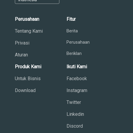
Perusahaan
Fitur
Tentang Kami
Berita
Perusahaan
Privasi
Beriklan
Aturan
Produk Kami
Ikuti Kami
Untuk Bisnis
Facebook
Download
Instagram
Twitter
Linkedin
Discord