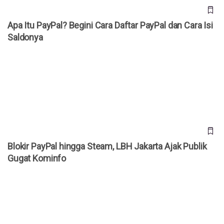
Apa Itu PayPal? Begini Cara Daftar PayPal dan Cara Isi
Saldonya
Blokir PayPal hingga Steam, LBH Jakarta Ajak Publik Gugat
Kominfo
Blokir PayPal hingga Steam, LBH Jakarta Ajak Publik
Gugat Kominfo
Elon Musk Mau Jadikan Twitter Platform Pembayaran,
Saingi Apple Pay dan PayPal