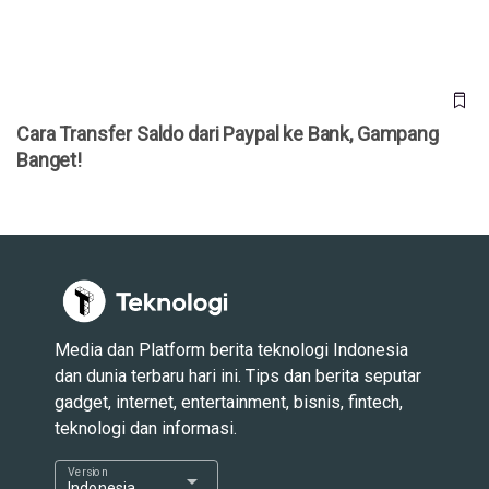
Cara Transfer Saldo dari Paypal ke Bank, Gampang
Banget!
Media dan Platform berita teknologi Indonesia
dan dunia terbaru hari ini. Tips dan berita seputar
gadget, internet, entertainment, bisnis, fintech,
teknologi dan informasi.
Version
arrow_drop_down
Indonesia