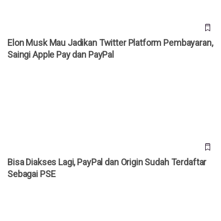
Elon Musk Mau Jadikan Twitter Platform Pembayaran,
Saingi Apple Pay dan PayPal
Bisa Diakses Lagi, PayPal dan Origin Sudah Terdaftar
Sebagai PSE
Bisa Diakses Lagi, PayPal dan Origin Sudah Terdaftar
Sebagai PSE
Cara Transfer Saldo dari Paypal ke Bank, Gampang Banget!