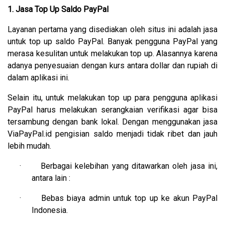
1. Jasa Top Up Saldo PayPal
Layanan pertama yang disediakan oleh situs ini adalah jasa
untuk top up saldo PayPal. Banyak pengguna PayPal yang
merasa kesulitan untuk melakukan top up. Alasannya karena
adanya penyesuaian dengan kurs antara dollar dan rupiah di
dalam aplikasi ini.
Selain itu, untuk melakukan top up para pengguna aplikasi
PayPal harus melakukan serangkaian verifikasi agar bisa
tersambung dengan bank lokal. Dengan menggunakan jasa
ViaPayPal.id pengisian saldo menjadi tidak ribet dan jauh
lebih mudah.
·
Berbagai kelebihan yang ditawarkan oleh jasa ini,
antara lain :
·
Bebas biaya admin untuk top up ke akun PayPal
Indonesia.