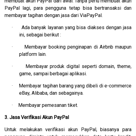
membuat akun PayPal dari awal. Tanpa perlu membuat akun
PayPal lagi, para pengguna tetap bisa bertransaksi dan
membayar tagihan dengan jasa dari ViaPayPal.
·
Ada banyak layanan yang bisa diakses dengan jasa
ini, sebagai berikut :
·
Membayar booking penginapan di Airbnb maupun
platform lain.
·
Membayar produk digital seperti domain, theme,
game, sampai berbagai aplikasi.
·
Membayar tagihan barang yang dibeli di e-commerce
eBay, Alibaba, dan sebagainya.
·
Membayar pemesanan tiket.
3. Jasa Verifikasi Akun PayPal
Untuk melakukan verifikasi akun PayPal, biasanya para