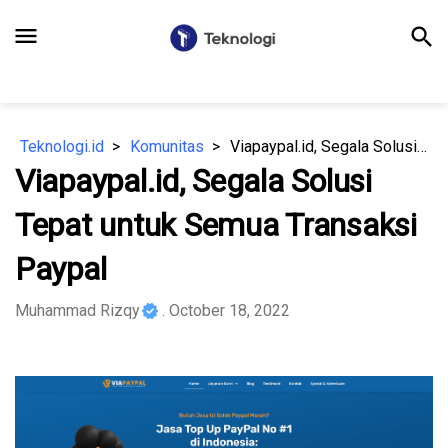
menu
search
Teknologi.id
Komunitas
Viapaypal.id, Segala Solusi Tepat untuk Semua Transaksi Paypal
Viapaypal.id, Segala Solusi
Tepat untuk Semua Transaksi
Paypal
Muhammad Rizqy
. October 18, 2022