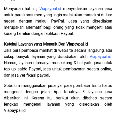
Menyadari hal ini,
Viapaypal.id
menyediakan layanan jasa
untuk para konsumen yang ingin melakukan transaksi di luar
negeri dengan melaui PayPal. Jasa yang disediakan
merupakan alternatif bagi orang yang tidak mengerti atau
kurang familiar dengan aplikasi Paypal.
Ketahui Layanan yang Menarik Dari Viapaypal.id
Jika para pembaca melihat di website secara langsung, ada
cukup banyak layanan yang disediakan oleh
Viapaypal.id
.
Namun, layanan utamanya mencakung 3 hal yaitu jasa untuk
top up saldo Paypal, jasa untuk pembayaran secara online,
dan jasa verifikasi paypal.
Sebelum menggunakan jasanya, para pembaca tentu harus
mengenal dengan jelas. Apa tepatnya 3 layanan jasa
diberikan ini. Karena itu, berikut akan dibahas secara
lengkap mengenai layanan yang disediakan oleh
Viapaypal.id.