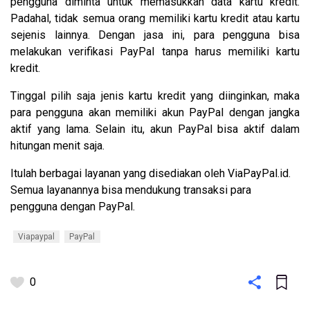
pengguna diminta untuk memasukkan data kartu kredit.
Padahal, tidak semua orang memiliki kartu kredit atau kartu
sejenis lainnya. Dengan jasa ini, para pengguna bisa
melakukan verifikasi PayPal tanpa harus memiliki kartu
kredit.
Tinggal pilih saja jenis kartu kredit yang diinginkan, maka
para pengguna akan memiliki akun PayPal dengan jangka
aktif yang lama. Selain itu, akun PayPal bisa aktif dalam
hitungan menit saja.
Itulah berbagai layanan yang disediakan oleh ViaPayPal.id.
Semua layanannya bisa mendukung transaksi para
pengguna dengan PayPal.
Viapaypal
PayPal
0