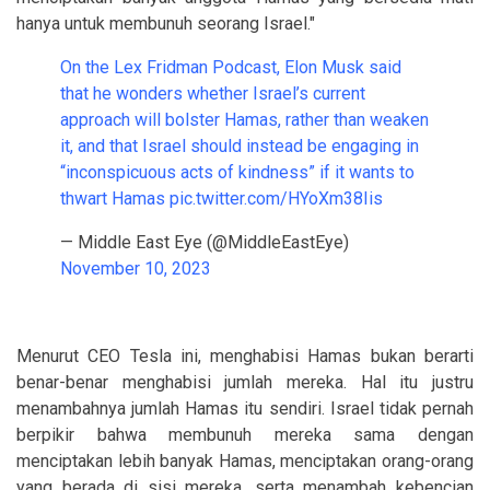
hanya untuk membunuh seorang Israel."
On the Lex Fridman Podcast, Elon Musk said
that he wonders whether Israel’s current
approach will bolster Hamas, rather than weaken
it, and that Israel should instead be engaging in
“inconspicuous acts of kindness” if it wants to
thwart Hamas
pic.twitter.com/HYoXm38Iis
— Middle East Eye (@MiddleEastEye)
November 10, 2023
Menurut CEO Tesla ini, menghabisi Hamas bukan berarti
benar-benar menghabisi jumlah mereka. Hal itu justru
menambahnya jumlah Hamas itu sendiri. Israel tidak pernah
berpikir bahwa membunuh mereka sama dengan
menciptakan lebih banyak Hamas, menciptakan orang-orang
yang berada di sisi mereka, serta menambah kebencian