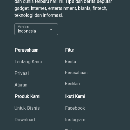
dan dunia terbaru hari ini. Tips dan berita seputar
gadget, internet, entertainment, bisnis, fintech,
teknologi dan informasi.
Version
arrow_drop_down
Indonesia
Perusahaan
Fitur
Tentang Kami
Berita
Perusahaan
Privasi
Beriklan
Aturan
Produk Kami
Ikuti Kami
Untuk Bisnis
Facebook
Download
Instagram