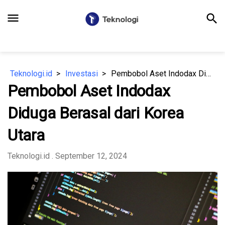
menu
search
Teknologi.id
Investasi
Pembobol Aset Indodax Diduga Berasal dari Korea Utara
Pembobol Aset Indodax
Diduga Berasal dari Korea
Utara
Teknologi.id
. September 12, 2024