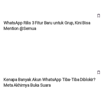
WhatsApp Rilis 3 Fitur Baru untuk Grup, Kini Bisa
Mention @Semua
Kenapa Banyak Akun WhatsApp Tiba-Tiba Diblokir? Meta
Akhirnya Buka Suara
Kenapa Banyak Akun WhatsApp Tiba-Tiba Diblokir?
Meta Akhirnya Buka Suara
Daftar Harga iPhone Resmi di Indonesia Agustus 2026,
iPhone 17 Pro Kini Lebih Murah