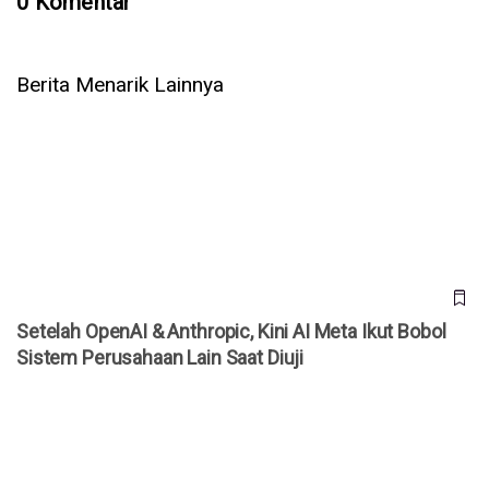
0 Komentar
Berita Menarik Lainnya
Setelah OpenAI & Anthropic, Kini AI Meta Ikut Bobol Sistem
Perusahaan Lain Saat Diuji
Setelah OpenAI & Anthropic, Kini AI Meta Ikut Bobol
Sistem Perusahaan Lain Saat Diuji
WhatsApp Rilis 3 Fitur Baru untuk Grup, Kini Bisa Mention
@Semua