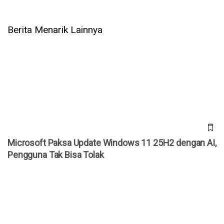
Berita Menarik Lainnya
Microsoft Paksa Update Windows 11 25H2 dengan AI,
Pengguna Tak Bisa Tolak
Microsoft Paksa Update Windows 11 25H2 dengan AI,
Pengguna Tak Bisa Tolak
Gak Pakai Ribet! Fitur 'Resume' Bikin Chat WhatsApp di
Android Nyambung ke Windows 11