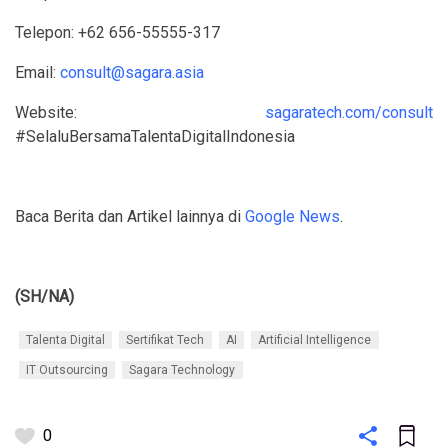
Telepon: +62 656-55555-317
Email:
consult@sagara.asia
Website:
sagaratech.com/consult
#SelaluBersamaTalentaDigitalIndonesia
Baca Berita dan Artikel lainnya di
Google News
.
(SH/NA)
Talenta Digital
Sertifikat Tech
AI
Artificial Intelligence
IT Outsourcing
Sagara Technology
0