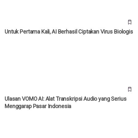
Untuk Pertama Kali, AI Berhasil Ciptakan Virus Biologis
Ulasan VOMO AI: Alat Transkripsi Audio yang Serius
Menggarap Pasar Indonesia
Ulasan VOMO AI: Alat Transkripsi Audio yang Serius
Menggarap Pasar Indonesia
Tak Perlu ke Studio, AI Headshot Ini Bisa Buat Foto
Profesional dalam 30 Menit