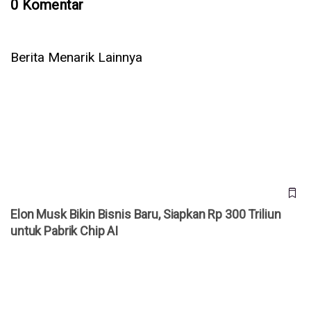
0 Komentar
Berita Menarik Lainnya
Elon Musk Bikin Bisnis Baru, Siapkan Rp 300 Triliun untuk
Pabrik Chip AI
Elon Musk Bikin Bisnis Baru, Siapkan Rp 300 Triliun
untuk Pabrik Chip AI
Untuk Pertama Kali, AI Berhasil Ciptakan Virus Biologis