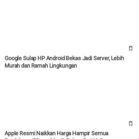
Google Sulap HP Android Bekas Jadi Server, Lebih Murah
dan Ramah Lingkungan
Google Sulap HP Android Bekas Jadi Server, Lebih
Murah dan Ramah Lingkungan
Apple Resmi Naikkan Harga Hampir Semua Produknya,
iPhone Masih Belum Ikut Naik
Apple Resmi Naikkan Harga Hampir Semua