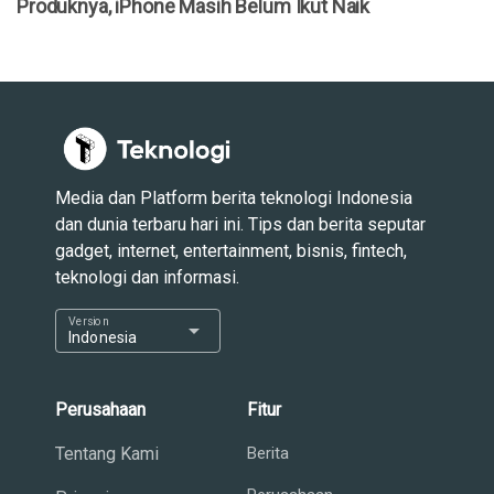
Produknya, iPhone Masih Belum Ikut Naik
Media dan Platform berita teknologi Indonesia
dan dunia terbaru hari ini. Tips dan berita seputar
gadget, internet, entertainment, bisnis, fintech,
teknologi dan informasi.
Version
arrow_drop_down
Indonesia
Perusahaan
Fitur
Tentang Kami
Berita