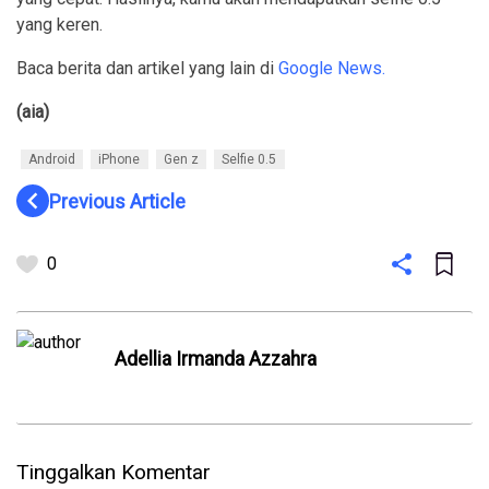
yang keren.
Baca berita dan artikel yang lain di
Google News.
(aia)
Android
iPhone
Gen z
Selfie 0.5
navigate_before
Previous Article
0
Adellia Irmanda Azzahra
Tinggalkan Komentar