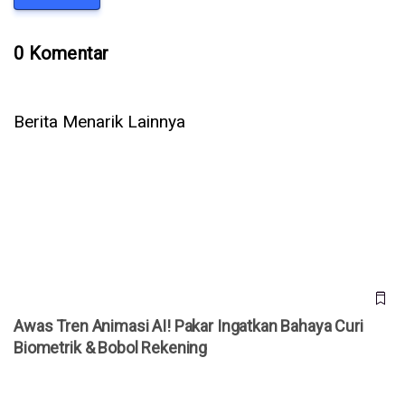
0 Komentar
Berita Menarik Lainnya
Awas Tren Animasi AI! Pakar Ingatkan Bahaya Curi
Biometrik & Bobol Rekening
Awas Tren Animasi AI! Pakar Ingatkan Bahaya Curi
Biometrik & Bobol Rekening
Waspada Penipuan Coretax! Rekening Dikuras Ratusan Juta