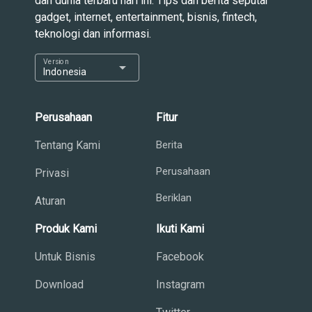
dan dunia terbaru hari ini. Tips dan berita seputar
gadget, internet, entertainment, bisnis, fintech,
teknologi dan informasi.
Version
arrow_drop_down
Indonesia
Perusahaan
Fitur
Tentang Kami
Berita
Perusahaan
Privasi
Beriklan
Aturan
Produk Kami
Ikuti Kami
Untuk Bisnis
Facebook
Download
Instagram