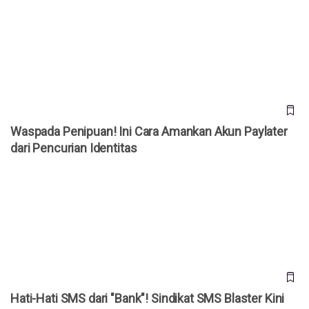
Waspada Penipuan! Ini Cara Amankan Akun Paylater dari
Pencurian Identitas
Waspada Penipuan! Ini Cara Amankan Akun Paylater
dari Pencurian Identitas
Hati-Hati SMS dari "Bank"! Sindikat SMS Blaster Kini Makin
Canggih Incar Rekeningmu
Hati-Hati SMS dari "Bank"! Sindikat SMS Blaster Kini