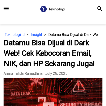
menu
search
Teknologi.id
Insight
Datamu Bisa Dijual di Dark Web! Cek Kebocoran Email, NIK, dan HP Sekarang Juga!
Datamu Bisa Dijual di Dark
Web! Cek Kebocoran Email,
NIK, dan HP Sekarang Juga!
Amira Talida Ramadhina
. July 28, 2025