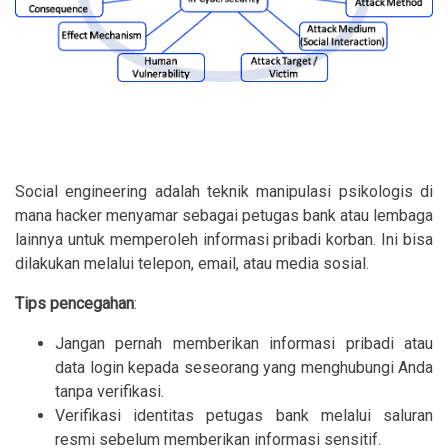
Social engineering adalah teknik manipulasi psikologis di
mana hacker menyamar sebagai petugas bank atau lembaga
lainnya untuk memperoleh informasi pribadi korban. Ini bisa
dilakukan melalui telepon, email, atau media sosial.
Tips pencegahan
:
Jangan pernah memberikan informasi pribadi atau
data login kepada seseorang yang menghubungi Anda
tanpa verifikasi.
Verifikasi identitas petugas bank melalui saluran
resmi sebelum memberikan informasi sensitif.