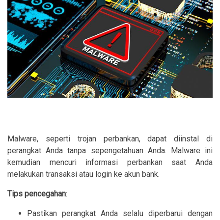
Malware, seperti trojan perbankan, dapat diinstal di
perangkat Anda tanpa sepengetahuan Anda. Malware ini
kemudian mencuri informasi perbankan saat Anda
melakukan transaksi atau login ke akun bank.
Tips pencegahan
:
Pastikan perangkat Anda selalu diperbarui dengan