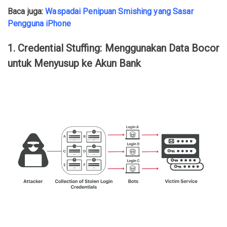
Baca juga:
Waspadai Penipuan Smishing yang Sasar
Pengguna iPhone
1.
Credential Stuffing: Menggunakan Data Bocor
untuk Menyusup ke Akun Bank