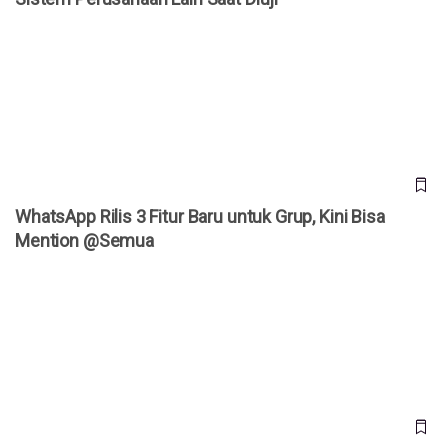
WhatsApp Rilis 3 Fitur Baru untuk Grup, Kini Bisa Mention
@Semua
WhatsApp Rilis 3 Fitur Baru untuk Grup, Kini Bisa
Mention @Semua
Kenapa Banyak Akun WhatsApp Tiba-Tiba Diblokir? Meta
Akhirnya Buka Suara