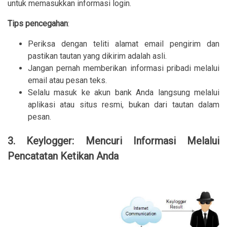
untuk memasukkan informasi login.
Tips pencegahan
:
Periksa dengan teliti alamat email pengirim dan
pastikan tautan yang dikirim adalah asli.
Jangan pernah memberikan informasi pribadi melalui
email atau pesan teks.
Selalu masuk ke akun bank Anda langsung melalui
aplikasi atau situs resmi, bukan dari tautan dalam
pesan.
3.
Keylogger: Mencuri Informasi Melalui
Pencatatan Ketikan Anda