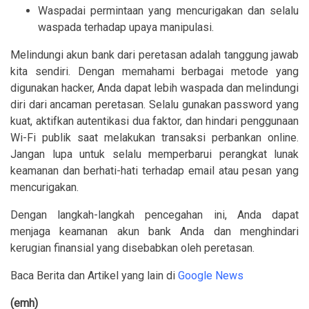
Waspadai permintaan yang mencurigakan dan selalu
waspada terhadap upaya manipulasi.
Melindungi akun bank dari peretasan adalah tanggung jawab
kita sendiri. Dengan memahami berbagai metode yang
digunakan hacker, Anda dapat lebih waspada dan melindungi
diri dari ancaman peretasan. Selalu gunakan password yang
kuat, aktifkan autentikasi dua faktor, dan hindari penggunaan
Wi-Fi publik saat melakukan transaksi perbankan online.
Jangan lupa untuk selalu memperbarui perangkat lunak
keamanan dan berhati-hati terhadap email atau pesan yang
mencurigakan.
Dengan langkah-langkah pencegahan ini, Anda dapat
menjaga keamanan akun bank Anda dan menghindari
kerugian finansial yang disebabkan oleh peretasan.
Baca Berita dan Artikel yang lain di
Google News
(emh)