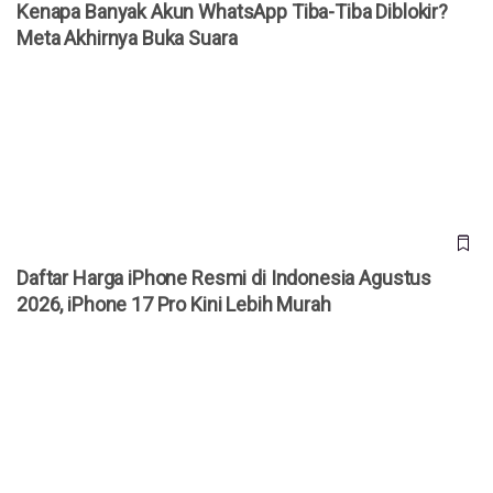
Kenapa Banyak Akun WhatsApp Tiba-Tiba Diblokir?
Meta Akhirnya Buka Suara
Daftar Harga iPhone Resmi di Indonesia Agustus 2026,
iPhone 17 Pro Kini Lebih Murah
Daftar Harga iPhone Resmi di Indonesia Agustus
2026, iPhone 17 Pro Kini Lebih Murah
Telegram Sempat Hilang dari App Store Global, Kini Sudah
Kembali, Ada Apa?