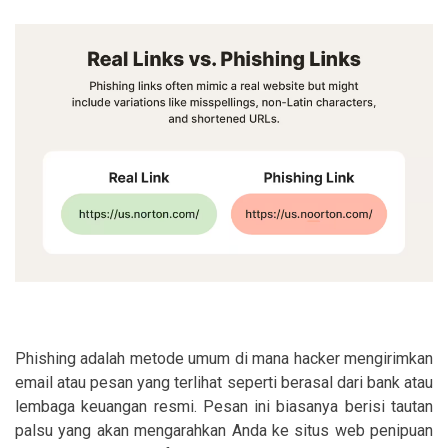
Phishing adalah metode umum di mana hacker mengirimkan
email atau pesan yang terlihat seperti berasal dari bank atau
lembaga keuangan resmi. Pesan ini biasanya berisi tautan
palsu yang akan mengarahkan Anda ke situs web penipuan