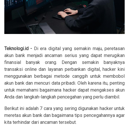
Teknologi.id -
Di era digital yang semakin maju, peretasan
akun bank menjadi ancaman serius yang dapat merugikan
finansial banyak orang. Dengan semakin banyaknya
transaksi online dan layanan perbankan digital, hacker kini
menggunakan berbagai metode canggih untuk membobol
akun bank dan mencuri data pribadi. Oleh karena itu, penting
untuk memahami bagaimana hacker dapat mengakses akun
Anda dan langkah-langkah pencegahan yang perlu diambil.
Berikut ini adalah 7 cara yang sering digunakan hacker untuk
meretas akun bank dan bagaimana tips pencegahannya agar
kita terhindar dari ancaman tersebut.