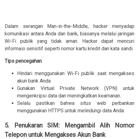
Dalam serangan Man-in-the-Middle, hacker menyadap
komunikasi antara Anda dan bank, biasanya melalui jaringan
Wi-Fi publik yang tidak aman. Hacker dapat mencuri
informasi sensitif seperti nomor kartu kredit dan kata sandi.
Tips pencegahan
:
Hindari menggunakan Wi-Fi publik saat mengakses
akun bank Anda.
Gunakan Virtual Private Network (VPN) untuk
mengenkripsi data dan meningkatkan keamanan.
Selalu pastikan bahwa situs web perbankan
menggunakan HTTPS untuk melindungi data Anda.
5.
Penukaran SIM: Mengambil Alih Nomor
Telepon untuk Mengakses Akun Bank