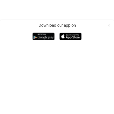
Download our app on
close
Media dan Platform berita teknologi Indonesia